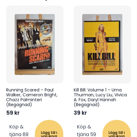
Running Scared – Paul
Kill Bill: Volume 1 – Uma
Walker, Cameron Bright,
Thurman, Lucy Liu, Vivica
Chazz Palminteri
A. Fox, Daryl Hannah
(Begagnad)
(Begagnad)
59
kr
39
kr
Köp &
Köp &
Lägg till i
Lägg till i
tjäna 89
tjäna 59
varukorg
varukorg