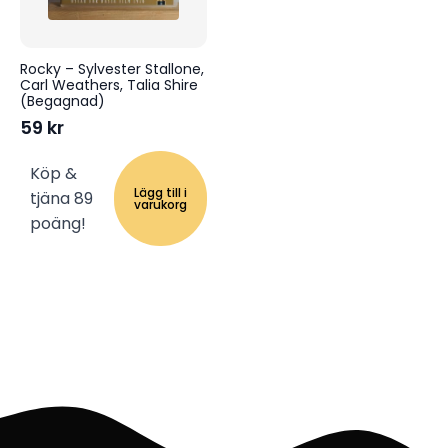
Rocky – Sylvester Stallone,
Carl Weathers, Talia Shire
(Begagnad)
59
kr
Köp &
Lägg till i
tjäna 89
varukorg
poäng!