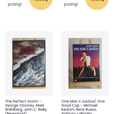
poäng!
poäng!
The Perfect Storm –
One Man´s Justice/ One
George Clooney, Mark
Good Cop – Michael
Wahlberg, John C. Reilly
Keaton, Rene Russo,
(Begagnad)
Anthony LaPaglia