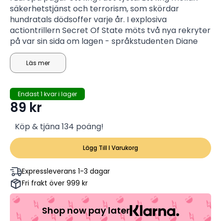
säkerhetstjänst och terrorism, som skördar
hundratals dödsoffer varje år. I explosiva
actiontrillern Secret Of State möts två nya rekryter
på var sin sida om lagen - språkstudenten Diane
som tränas av franska CIA till den perfekta
lönnmördaren och småbrottslingen Pierre som
Läs mer
värvas av extremister i fängelset. Nedräkningen har
börjat, till det största terrordåd som någonsin
Endast 1 kvar i lager
drabbat Europa.
89
kr
Köp & tjäna 134 poäng!
Lägg Till I Varukorg
Expressleverans 1-3 dagar
Fri frakt över 999 kr
Shop now pay later