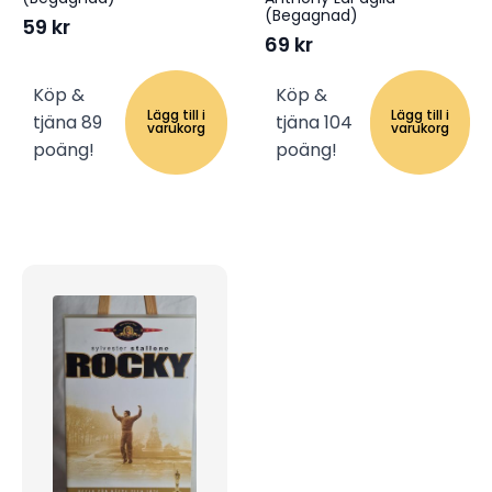
(Begagnad)
59
kr
69
kr
Köp &
Köp &
Lägg till i
Lägg till i
tjäna 89
tjäna 104
varukorg
varukorg
poäng!
poäng!