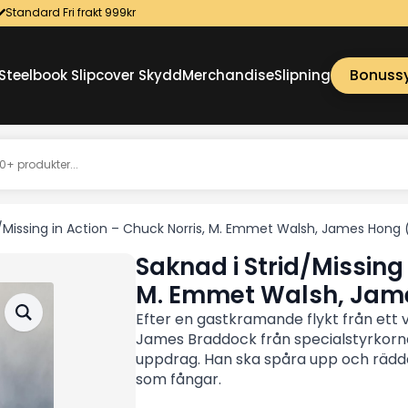
Standard Fri frakt 999kr
Bonuss
Steelbook Slipcover Skydd
Merchandise
Slipning
d/Missing in Action – Chuck Norris, M. Emmet Walsh, James Hon
Saknad i Strid/Missing 
M. Emmet Walsh, Jam
Efter en gastkramande flykt från ett
James Braddock från specialstyrkorna ti
uppdrag. Han ska spåra upp och rädda
som fångar.