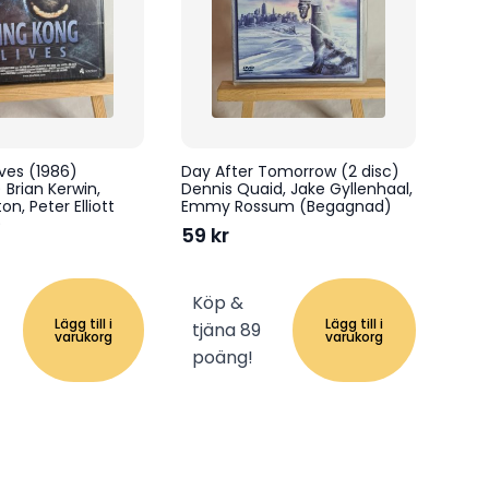
ives (1986)
Day After Tomorrow (2 disc)
 Brian Kerwin,
Dennis Quaid, Jake Gyllenhaal,
on, Peter Elliott
Emmy Rossum (Begagnad)
)
59
kr
Köp &
Lägg till i
Lägg till i
tjäna 89
varukorg
varukorg
poäng!