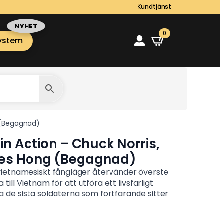
Kundtjänst
0
ystem
g (Begagnad)
in Action – Chuck Norris,
es Hong (Begagnad)
 vietnamesiskt fångläger återvänder överste
ll Vietnam för att utföra ett livsfarligt
 de sista soldaterna som fortfarande sitter