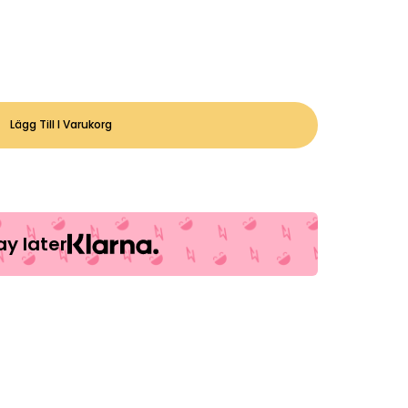
Lägg Till I Varukorg
y later