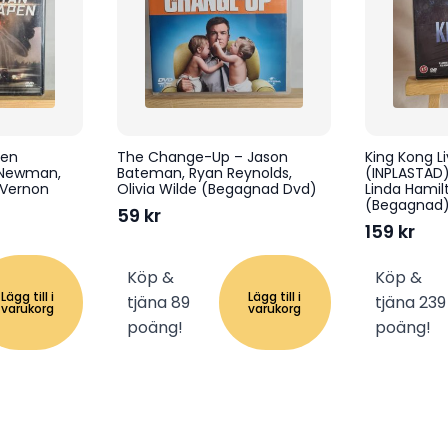
pen
The Change-Up – Jason
King Kong L
 Newman,
Bateman, Ryan Reynolds,
(INPLASTAD)
 Vernon
Olivia Wilde (Begagnad Dvd)
Linda Hamilt
(Begagnad
59
kr
159
kr
Köp &
Köp &
Lägg till i
Lägg till i
tjäna 89
tjäna 239
varukorg
varukorg
poäng!
poäng!