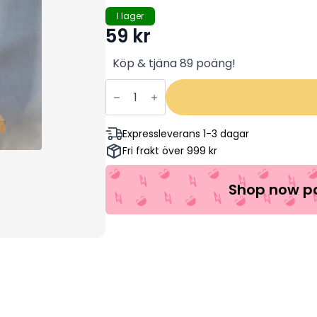
I lager
59
kr
Köp & tjäna 89 poäng!
Saknad
i
Strid/Missing
in
Action
Expressleverans 1-3 dagar
-
Fri frakt över 999 kr
Chuck
Norris,
M.
Emmet
Shop now pa
Walsh,
James
Hong
(Begagnad)
mängd