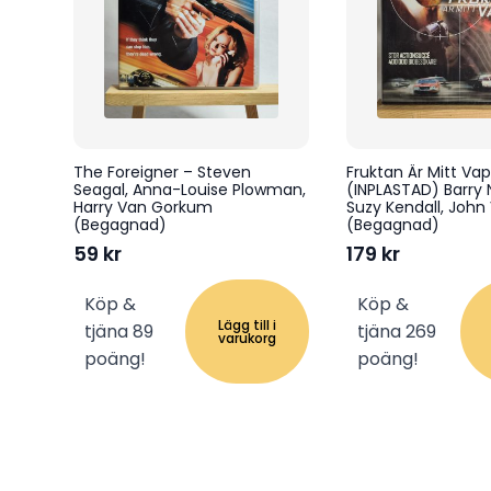
The Foreigner – Steven
Fruktan Är Mitt Va
Seagal, Anna-Louise Plowman,
(INPLASTAD) Barry
Harry Van Gorkum
Suzy Kendall, John
(Begagnad)
(Begagnad)
59
kr
179
kr
Köp &
Köp &
Lägg till i
tjäna 89
tjäna 269
varukorg
poäng!
poäng!