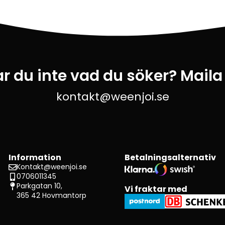
ar du inte vad du söker? Maila
kontakt@weenjoi.se
Information
Betalningsalternativ
Kontakt@weenjoi.se
0706011345
Parkgatan 10,
Vi fraktar med
365 42 Hovmantorp