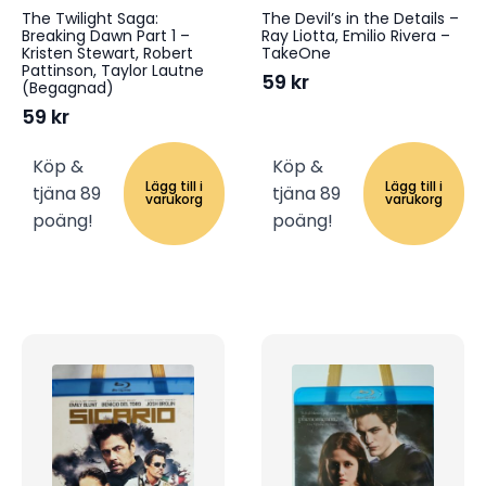
The Twilight Saga:
The Devil’s in the Details –
Breaking Dawn Part 1 –
Ray Liotta, Emilio Rivera –
Kristen Stewart, Robert
TakeOne
Pattinson, Taylor Lautne
59
kr
(Begagnad)
59
kr
Köp &
Köp &
Lägg till i
Lägg till i
tjäna 89
tjäna 89
varukorg
varukorg
poäng!
poäng!