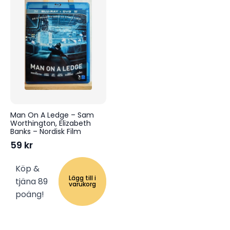
Man On A Ledge – Sam
Worthington, Elizabeth
Banks – Nordisk Film
59
kr
Köp &
Lägg till i
tjäna 89
varukorg
poäng!