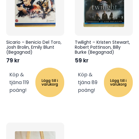
Sicario – Benicio Del Toro,
Twilight – Kristen Stewart,
Josh Brolin, Emily Blunt
Robert Pattinson, Billy
(Begagnad)
Burke (Begagnad)
79
kr
59
kr
Köp &
Köp &
Lägg till i
Lägg till i
tjäna 119
tjäna 89
varukorg
varukorg
poäng!
poäng!