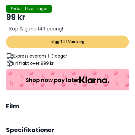
Endast 1 kvar i lager
99
kr
Köp & tjäna 149 poäng!
Lägg Till I Varukorg
Expressleverans 1-3 dagar
Fri frakt över 999 kr
Shop now pay later
Film
Specifikationer