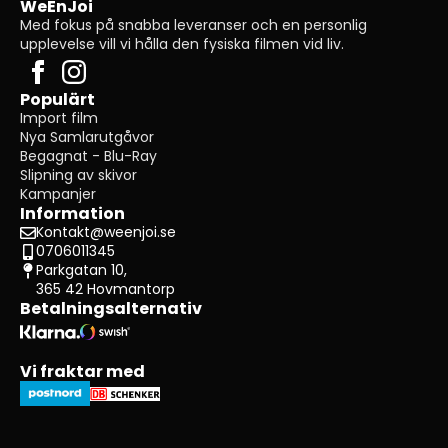
WeEnJoi
Med fokus på snabba leveranser och en personlig
upplevelse vill vi hålla den fysiska filmen vid liv.
Populärt
Import film
Nya Samlarutgåvor
Begagnat - Blu-Ray
Slipning av skivor
Kampanjer
Information
Kontakt@weenjoi.se
0706011345
Parkgatan 10,
365 42 Hovmantorp
Betalningsalternativ
Vi fraktar med