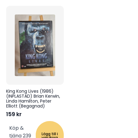
King Kong Lives (1986)
(INPLASTAD) Brian Kerwin,
Linda Hamilton, Peter
Elliott (Begagnad)
159
kr
Köp &
Lägg till i
tjäna 239
varukorg