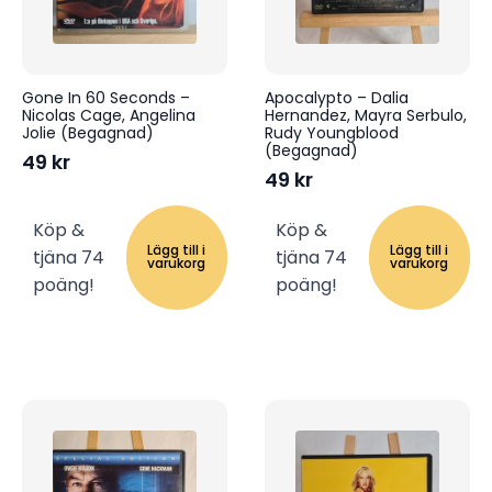
Gone In 60 Seconds –
Apocalypto – Dalia
Nicolas Cage, Angelina
Hernandez, Mayra Serbulo,
Jolie (Begagnad)
Rudy Youngblood
(Begagnad)
49
kr
49
kr
Köp &
Köp &
Lägg till i
Lägg till i
tjäna 74
tjäna 74
varukorg
varukorg
poäng!
poäng!