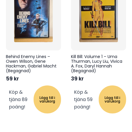
Behind Enemy Lines –
Kill Bill: Volume 1 – Uma
Owen Wilson, Gene
Thurman, Lucy Liu, Vivica
Hackman, Gabriel Macht
A. Fox, Daryl Hannah
(Begagnad)
(Begagnad)
59
kr
39
kr
Köp &
Köp &
Lägg till i
Lägg till i
tjäna 89
tjäna 59
varukorg
varukorg
poäng!
poäng!