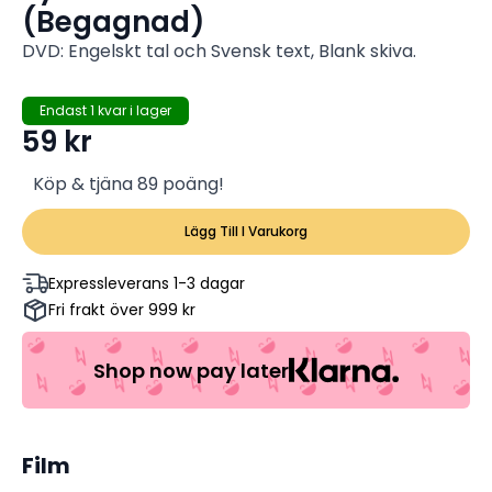
(Begagnad)
DVD: Engelskt tal och Svensk text, Blank skiva.
Endast 1 kvar i lager
59
kr
Köp & tjäna 89 poäng!
Lägg Till I Varukorg
Expressleverans 1-3 dagar
Fri frakt över 999 kr
Shop now pay later
Film