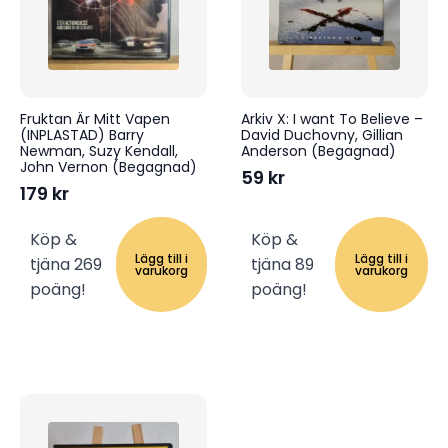
Fruktan Är Mitt Vapen
Arkiv X: I want To Believe –
(INPLASTAD) Barry
David Duchovny, Gillian
Newman, Suzy Kendall,
Anderson (Begagnad)
John Vernon (Begagnad)
59
kr
179
kr
Köp &
Köp &
Lägg till i
Lägg till i
tjäna 269
tjäna 89
varukorg
varukorg
poäng!
poäng!