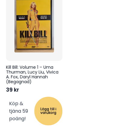
Kill Bill: Volume 1 – Uma
Thurman, Lucy Liu, Vivica
A. Fox, Daryl Hannah
(Begagnad)
39
kr
Köp &
Lägg till i
tjäna 59
varukorg
poäng!