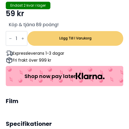
Endast 2 kvar i lager
59
kr
Köp & tjäna 89 poäng!
Prinsessan
och
Lägg Till I Varukorg
Grodan
-
Disney
Expressleverans 1-3 dagar
Klassiker
Fri frakt över 999 kr
#49
-
Disney
(Begagnad)
Shop now pay later
mängd
Film
Specifikationer