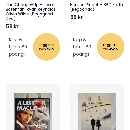
The Change-Up – Jason
Human Planet – BBC Earth
Bateman, Ryan Reynolds,
(Begagnad)
Olivia Wilde (Begagnad
59
kr
Dvd)
59
kr
Köp &
Köp &
Lägg till i
Lägg till i
tjäna 89
tjäna 89
varukorg
varukorg
poäng!
poäng!