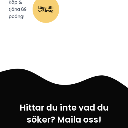
Köp &
Lägg till i
tjäna 89
varukorg
poäng!
Hittar du inte vad du
söker? Maila oss!