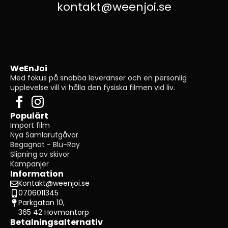
kontakt@weenjoi.se
WeEnJoi
Med fokus på snabba leveranser och en personlig
upplevelse vill vi hålla den fysiska filmen vid liv.
Populärt
Import film
Nya Samlarutgåvor
Begagnat - Blu-Ray
Slipning av skivor
Kampanjer
Information
Kontakt@weenjoi.se
0706011345
Parkgatan 10,
365 42 Hovmantorp
Betalningsalternativ