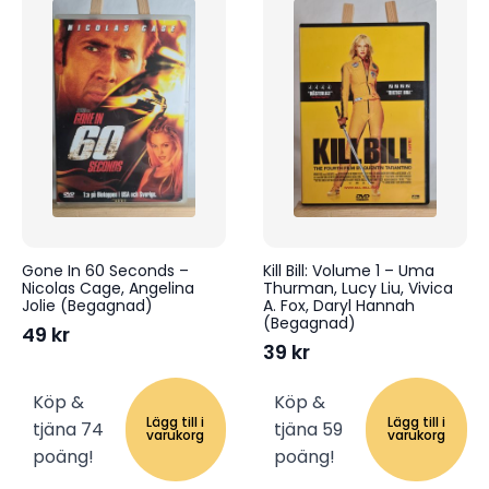
Gone In 60 Seconds –
Kill Bill: Volume 1 – Uma
Nicolas Cage, Angelina
Thurman, Lucy Liu, Vivica
Jolie (Begagnad)
A. Fox, Daryl Hannah
(Begagnad)
49
kr
39
kr
Köp &
Köp &
Lägg till i
Lägg till i
tjäna 74
tjäna 59
varukorg
varukorg
poäng!
poäng!