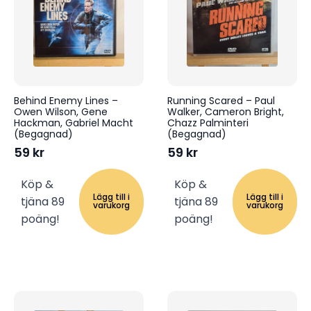
Behind Enemy Lines –
Running Scared – Paul
Owen Wilson, Gene
Walker, Cameron Bright,
Hackman, Gabriel Macht
Chazz Palminteri
(Begagnad)
(Begagnad)
59
kr
59
kr
Köp &
Köp &
Lägg till i
Lägg till i
tjäna 89
tjäna 89
varukorg
varukorg
poäng!
poäng!