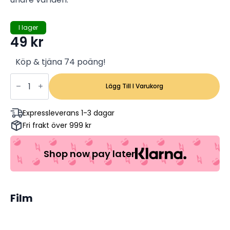
I lager
49
kr
Köp & tjäna 74 poäng!
Playing
God
Lägg Till I Varukorg
-
David
Duchovny,
Expressleverans 1-3 dagar
Angelina
Fri frakt över 999 kr
Jolie
(Begagnad)
mängd
Shop now pay later
Film