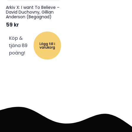
Arkiv X: I want To Believe –
David Duchovny, Gillian
Anderson (Begagnad)
59
kr
Köp &
Lägg till i
tjäna 89
varukorg
poäng!