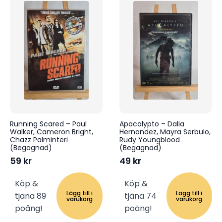
Running Scared – Paul
Apocalypto – Dalia
Walker, Cameron Bright,
Hernandez, Mayra Serbulo,
Chazz Palminteri
Rudy Youngblood
(Begagnad)
(Begagnad)
59
kr
49
kr
Köp &
Köp &
Lägg till i
Lägg till i
tjäna 89
tjäna 74
varukorg
varukorg
poäng!
poäng!