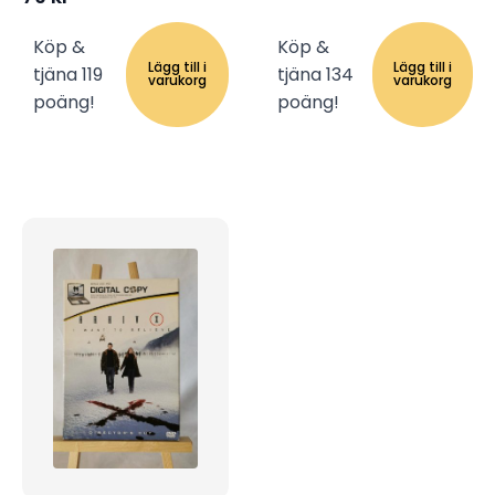
Köp &
Köp &
Lägg till i
Lägg till i
tjäna 119
tjäna 134
varukorg
varukorg
poäng!
poäng!