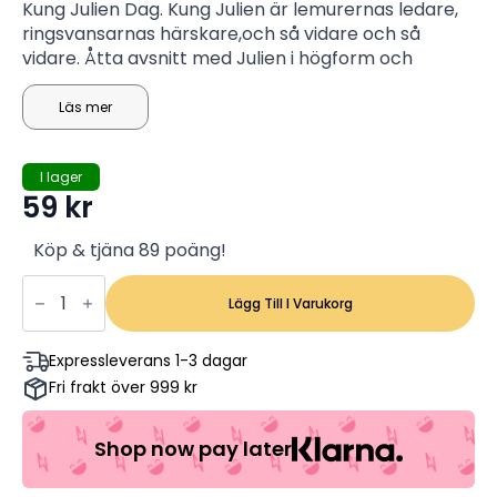
Kung Julien Dag. Kung Julien är lemurernas ledare,
ringsvansarnas härskare,och så vidare och så
vidare. Åtta avsnitt med Julien i högform och
fesrten är fixad.
Läs mer
I lager
59
kr
Köp & tjäna 89 poäng!
Pingvinerna
Från
Lägg Till I Varukorg
Madagaskar:
Kung
Julien
Expressleverans 1-3 dagar
Glada
Fri frakt över 999 kr
Dagar
(Begagnad)
mängd
Shop now pay later