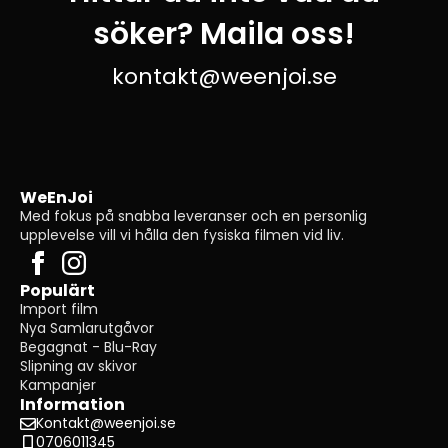
söker? Maila oss!
kontakt@weenjoi.se
WeEnJoi
Med fokus på snabba leveranser och en personlig
upplevelse vill vi hålla den fysiska filmen vid liv.
Populärt
Import film
Nya Samlarutgåvor
Begagnat - Blu-Ray
Slipning av skivor
Kampanjer
Information
Kontakt@weenjoi.se
0706011345