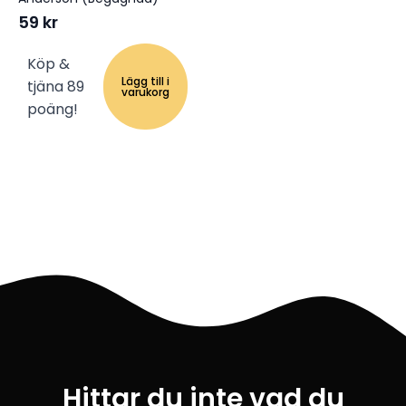
59
kr
Köp &
Lägg till i
tjäna 89
varukorg
poäng!
Hittar du inte vad du