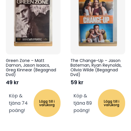
Green Zone – Matt
The Change-Up – Jason
Damon, Jason Isaacs,
Bateman, Ryan Reynolds,
Greg Kinnear (Begagnad
Olivia Wilde (Begagnad
Dvd)
Dvd)
49
kr
59
kr
Köp &
Köp &
Lägg till i
Lägg till i
tjäna 74
tjäna 89
varukorg
varukorg
poäng!
poäng!