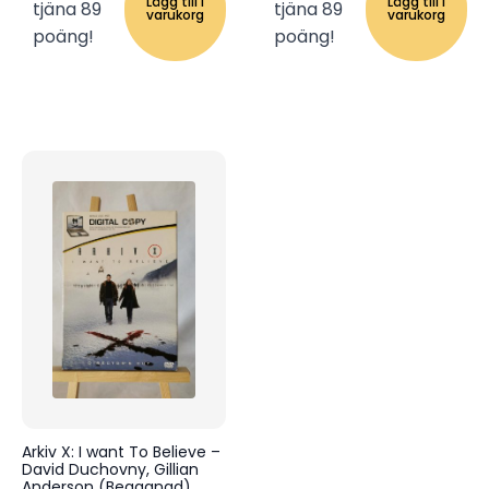
Lägg till i
Lägg till i
tjäna 89
tjäna 89
varukorg
varukorg
poäng!
poäng!
Arkiv X: I want To Believe –
David Duchovny, Gillian
Anderson (Begagnad)