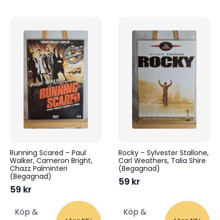
Running Scared – Paul
Rocky – Sylvester Stallone,
Walker, Cameron Bright,
Carl Weathers, Talia Shire
Chazz Palminteri
(Begagnad)
(Begagnad)
59
kr
59
kr
Köp &
Köp &