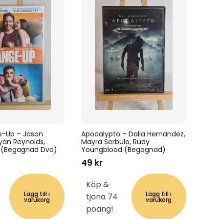
-Up – Jason
Apocalypto – Dalia Hernandez,
yan Reynolds,
Mayra Serbulo, Rudy
e (Begagnad Dvd)
Youngblood (Begagnad)
49
kr
Köp &
Lägg till i
Lägg till i
tjäna 74
varukorg
varukorg
poäng!