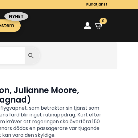
Kundtjänst
0
ystem
on, Julianne Moore,
gagnad)
 flygvapnet, som betraktar sin tjänst som
ns färd blir inget rutinuppdrag. Kort efter
som kräver att regeringen ska överföra 150
, annars dödas en passagerare var tjugonde
t kan vara den skyldige.