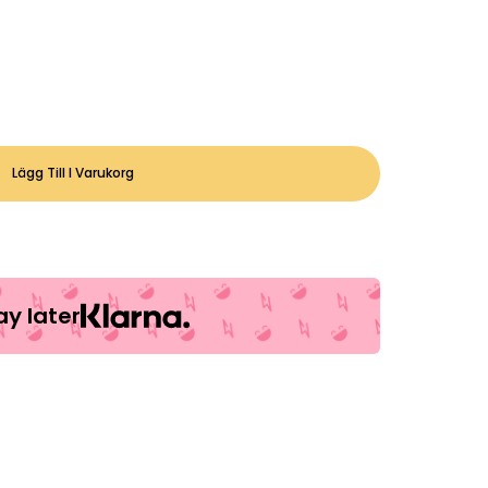
Lägg Till I Varukorg
y later