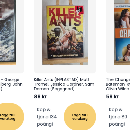
 – George
Killer Ants (INPLASTAD) Matt
The Change
lberg, John
Tramel, Jessica Gardner, Sam
Bateman, R
d)
Damon (Begagnad)
Olivia Wild
89
kr
59
kr
Köp &
Köp &
Lägg till i
Lägg till i
tjäna 134
tjäna 89
varukorg
varukorg
poäng!
poäng!