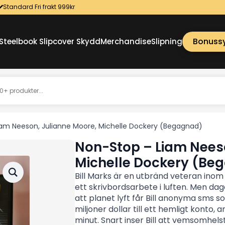
Standard Fri frakt 999kr
Bonuss
Steelbook Slipcover Skydd
Merchandise
Slipning
iam Neeson, Julianne Moore, Michelle Dockery (Begagnad)
Non-Stop – Liam Nees
Michelle Dockery (Be
Bill Marks är en utbränd veteran inom
ett skrivbordsarbete i luften. Men dage
att planet lyft får Bill anonyma sms 
miljoner dollar till ett hemligt konto
minut. Snart inser Bill att vemsomhels