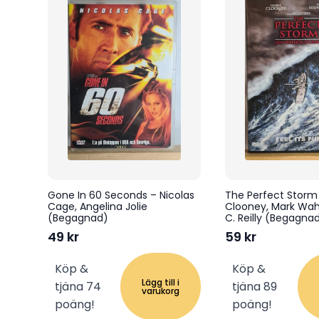
Gone In 60 Seconds – Nicolas
The Perfect Storm
Cage, Angelina Jolie
Clooney, Mark Wah
(Begagnad)
C. Reilly (Begagna
49
kr
59
kr
Köp &
Köp &
Lägg till i
tjäna 74
tjäna 89
varukorg
poäng!
poäng!