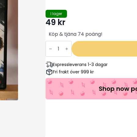
I lager
49
kr
Köp & tjäna 74 poäng!
Non-
Stop
-
Liam
Neeson,
Expressleverans 1-3 dagar
Julianne
Fri frakt över 999 kr
Moore,
Michelle
Dockery
(Begagnad)
Shop now pa
mängd