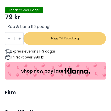
Endast 2 kvar i lager
79
kr
Köp & tjäna 119 poäng!
Nöjesmassakern
-
Lägg Till I Varukorg
Sven
Melander,
Åke
Expressleverans 1-3 dagar
Cato,
Fri frakt över 999 kr
Gösta
Engström
(Begagnad
Dvd)
Shop now pay later
mängd
Film