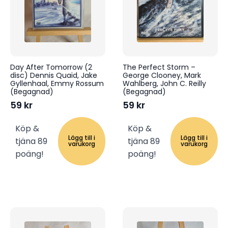
Day After Tomorrow (2
The Perfect Storm –
disc) Dennis Quaid, Jake
George Clooney, Mark
Gyllenhaal, Emmy Rossum
Wahlberg, John C. Reilly
(Begagnad)
(Begagnad)
59
kr
59
kr
Köp &
Köp &
Lägg till i
Lägg till i
tjäna 89
tjäna 89
varukorg
varukorg
poäng!
poäng!