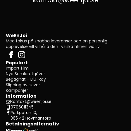
kontakt@weenjoi.se
WeEnJoi
Med fokus på snabba leveranser och en personlig
upplevelse vill vi hålla den fysiska filmen vid liv.
Populärt
Import film
Nya Samlarutgåvor
Begagnat - Blu-Ray
Slipning av skivor
Kampanjer
Information
Kontakt@weenjoi.se
0706011345
Parkgatan 10,
365 42 Hovmantorp
Betalningsalternativ