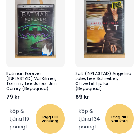
Batman Forever
Salt (INPLASTAD) Angelina
(INPLASTAD) Val Kilmer,
Jolie, Liev Schreiber,
Tommy Lee Jones, Jim
Chiwetel Ejiofor
Carrey (Begagnad)
(Begagnad)
79
kr
89
kr
Köp &
Köp &
Lägg till i
Lägg till i
tjäna 119
tjäna 134
varukorg
varukorg
poäng!
poäng!