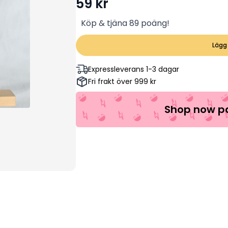
59
kr
Köp & tjäna 89 poäng!
Lägg 
Expressleverans 1-3 dagar
Fri frakt över 999 kr
Shop now pa