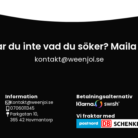
ar du inte vad du söker? Maila
kontakt@weenjoi.se
Information
Betalningsalternativ
Kontakt@weenjoi.se
0706011345
Parkgatan 10,
Vi fraktar med
365 42 Hovmantorp