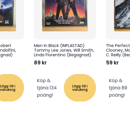
Robert
Men In Black (INPLASTAD)
The Perfec
dolfini,
Tommy Lee Jones, Will Smith,
Clooney, Ma
agnad)
Linda Fiorentino (Begagnad)
C. Reilly (
89
kr
59
kr
Köp &
Köp &
Lägg till i
Lägg till i
tjäna 134
tjäna 89
varukorg
varukorg
poäng!
poäng!