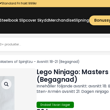
Standard Fri frakt 999kr
Bonuss
Steelbook Slipcover Skydd
Merchandise
Slipning
Masters of Spinjitzu – Avsnitt 18-21 (Begagnad)
Lego Ninjago: Masters o
(Begagnad)
Innehåller följande avsnitt: avsnitt 18: B
Sten-Armén avsnitt 21: Dagen ninjago st
Endast 1 kvar i lager