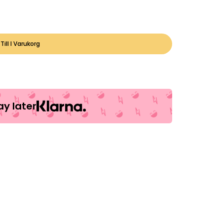
Till I Varukorg
y later