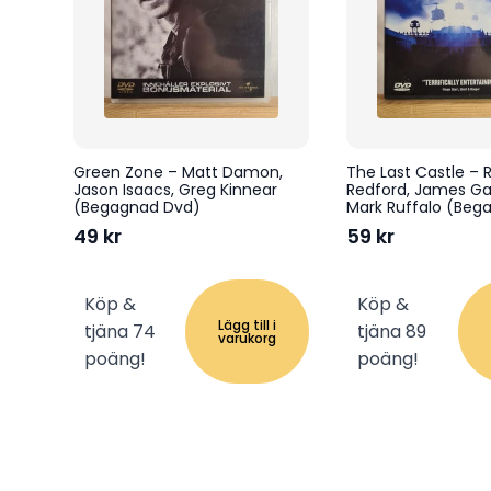
Green Zone – Matt Damon,
The Last Castle – 
Jason Isaacs, Greg Kinnear
Redford, James Gan
(Begagnad Dvd)
Mark Ruffalo (Beg
49
kr
59
kr
Köp &
Köp &
Lägg till i
tjäna 74
tjäna 89
varukorg
poäng!
poäng!