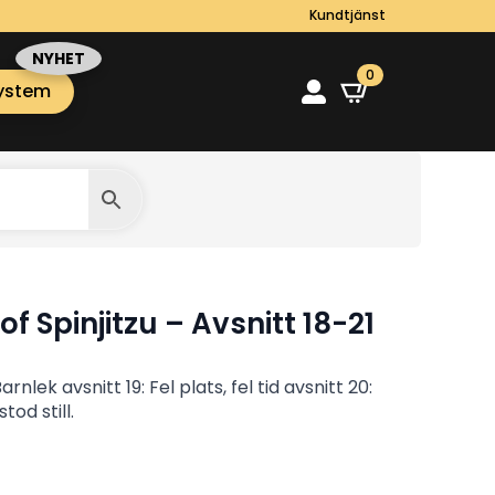
Kundtjänst
0
ystem
f Spinjitzu – Avsnitt 18-21
arnlek avsnitt 19: Fel plats, fel tid avsnitt 20:
od still.