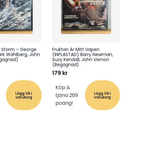
t Storm – George
Fruktan Är Mitt Vapen
rk Wahlberg, John
(INPLASTAD) Barry Newman,
Begagnad)
Suzy Kendall, John Vernon
(Begagnad)
179
kr
Köp &
Lägg till i
Lägg till i
tjäna 269
varukorg
varukorg
poäng!