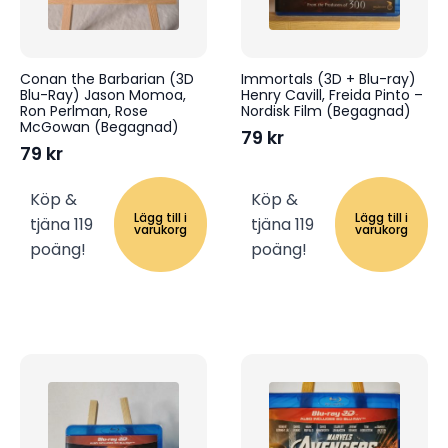
Conan the Barbarian (3D
Immortals (3D + Blu-ray)
Blu-Ray) Jason Momoa,
Henry Cavill, Freida Pinto –
Ron Perlman, Rose
Nordisk Film (Begagnad)
McGowan (Begagnad)
79
kr
79
kr
Köp &
Köp &
Lägg till i
Lägg till i
tjäna 119
tjäna 119
varukorg
varukorg
poäng!
poäng!