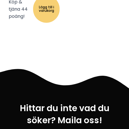
Köp &
priset
priset
Lägg till i
tjäna 44
var:
är:
varukorg
99 kr.
29 kr.
poäng!
Hittar du inte vad du
söker? Maila oss!