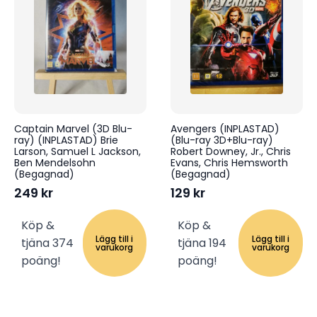
Captain Marvel (3D Blu-
Avengers (INPLASTAD)
ray) (INPLASTAD) Brie
(Blu-ray 3D+Blu-ray)
Larson, Samuel L Jackson,
Robert Downey, Jr., Chris
Ben Mendelsohn
Evans, Chris Hemsworth
(Begagnad)
(Begagnad)
249
kr
129
kr
Köp &
Köp &
Lägg till i
Lägg till i
tjäna 374
tjäna 194
varukorg
varukorg
poäng!
poäng!