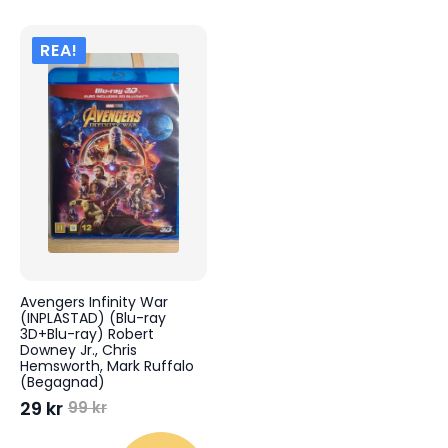
REA!
Avengers Infinity War
(INPLASTAD) (Blu-ray
3D+Blu-ray) Robert
Downey Jr., Chris
Hemsworth, Mark Ruffalo
(Begagnad)
29
kr
99
kr
Det
Det
ursprungliga
nuvarande