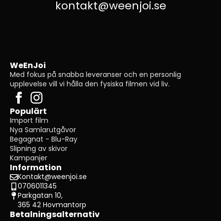
kontakt@weenjoi.se
WeEnJoi
Med fokus på snabba leveranser och en personlig
upplevelse vill vi hålla den fysiska filmen vid liv.
Populärt
Import film
Nya Samlarutgåvor
Begagnat - Blu-Ray
Slipning av skivor
Kampanjer
Information
Kontakt@weenjoi.se
0706011345
Parkgatan 10,
365 42 Hovmantorp
Betalningsalternativ