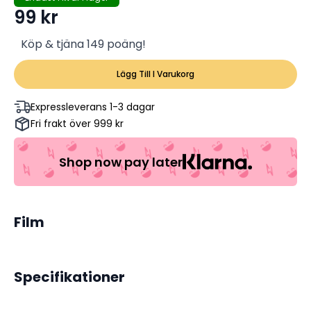
99
kr
Köp & tjäna 149 poäng!
Lägg Till I Varukorg
Expressleverans 1-3 dagar
Fri frakt över 999 kr
Shop now pay later
Film
Specifikationer