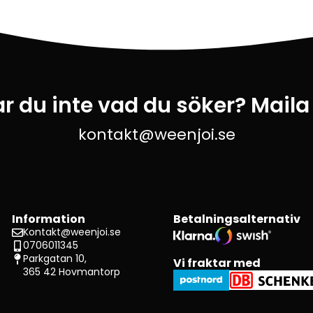
ar du inte vad du söker? Maila
kontakt@weenjoi.se
Information
Betalningsalternativ
Kontakt@weenjoi.se
0706011345
Parkgatan 10,
Vi fraktar med
365 42 Hovmantorp