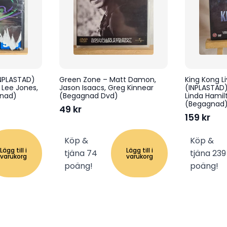
NPLASTAD)
Green Zone – Matt Damon,
King Kong L
 Lee Jones,
Jason Isaacs, Greg Kinnear
(INPLASTAD)
gnad)
(Begagnad Dvd)
Linda Hamilt
(Begagnad
49
kr
159
kr
Köp &
Köp &
Lägg till i
Lägg till i
tjäna 74
tjäna 239
varukorg
varukorg
poäng!
poäng!