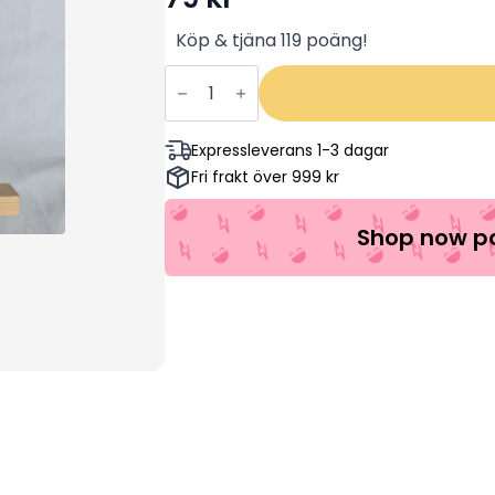
Köp & tjäna 119 poäng!
Mulle
Meck
Bygger
(Begagnad)
mängd
Expressleverans 1-3 dagar
Fri frakt över 999 kr
Shop now pa