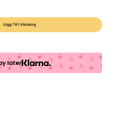
Lägg Till I Varukorg
y later