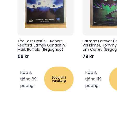
The Last Castle – Robert
Batman Forever (I
Redford, James Gandolfini,
Val Kilmer, Tommy
Mark Ruffalo (Begagnad)
Jim Carrey (Bega
59
kr
79
kr
Köp &
Köp &
Lägg till i
tjäna 89
tjäna 119
varukorg
poäng!
poäng!