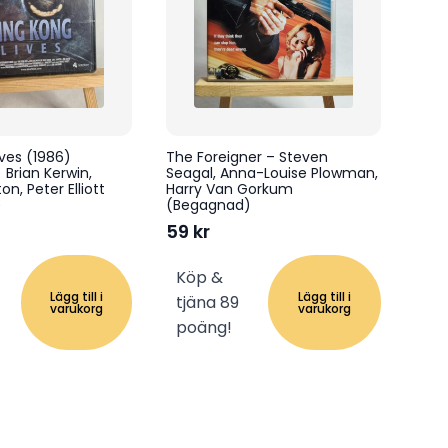
ives (1986)
The Foreigner – Steven
 Brian Kerwin,
Seagal, Anna-Louise Plowman,
on, Peter Elliott
Harry Van Gorkum
)
(Begagnad)
59
kr
Köp &
Lägg till i
Lägg till i
tjäna 89
varukorg
varukorg
poäng!