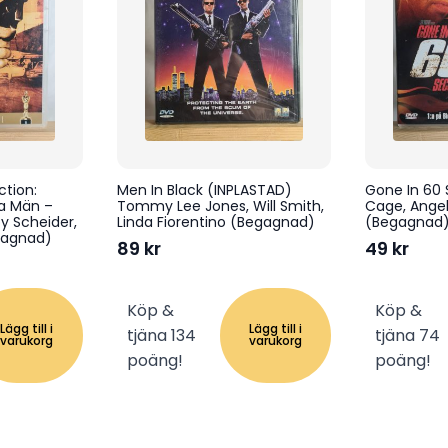
tion:
Men In Black (INPLASTAD)
Gone In 60 
a Män –
Tommy Lee Jones, Will Smith,
Cage, Angel
 Scheider,
Linda Fiorentino (Begagnad)
(Begagnad
gagnad)
89
kr
49
kr
Köp &
Köp &
Lägg till i
Lägg till i
tjäna 134
tjäna 74
varukorg
varukorg
poäng!
poäng!