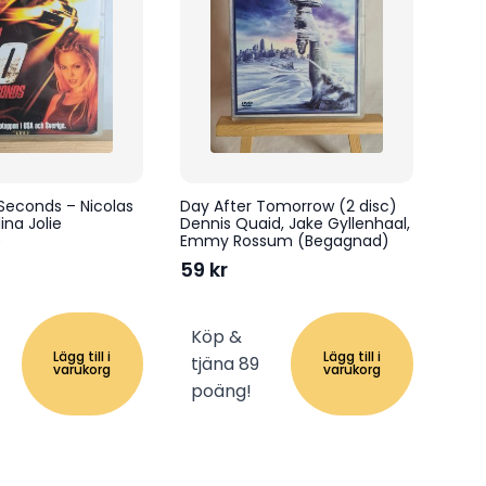
Seconds – Nicolas
Day After Tomorrow (2 disc)
ina Jolie
Dennis Quaid, Jake Gyllenhaal,
)
Emmy Rossum (Begagnad)
59
kr
Köp &
Lägg till i
Lägg till i
tjäna 89
varukorg
varukorg
poäng!