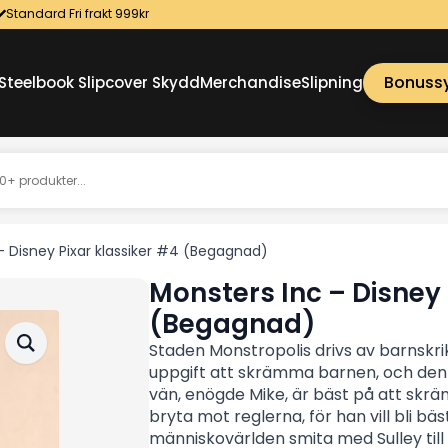
Standard Fri frakt 999kr
Bonuss
Steelbook Slipcover Skydd
Merchandise
Slipning
– Disney Pixar klassiker #4 (Begagnad)
Monsters Inc – Disney 
(Begagnad)
Staden Monstropolis drivs av barnskr
uppgift att skrämma barnen, och den 
vän, enögde Mike, är bäst på att skräm
bryta mot reglerna, för han vill bli bäs
människovärlden smita med Sulley til