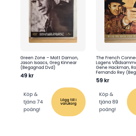
Green Zone – Matt Damon,
The French Connec
Jason Isaacs, Greg Kinnear
Lagens Våldsamm
(Begagnad Dvd)
Gene Hackman, Roy
Fernando Rey (Be
49
kr
59
kr
Köp &
Köp &
Lägg till i
tjäna 74
tjäna 89
varukorg
poäng!
poäng!