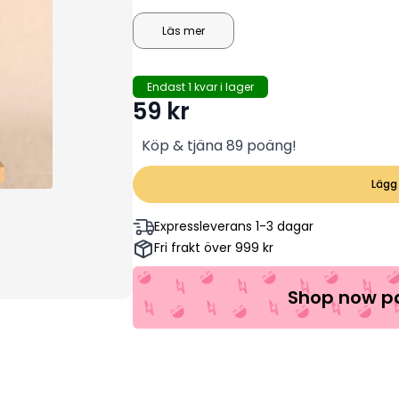
att leka med
Läs mer
Endast 1 kvar i lager
59
kr
Köp & tjäna 89 poäng!
Lägg 
Expressleverans 1-3 dagar
Fri frakt över 999 kr
Shop now pa