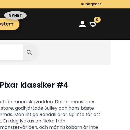
Kundtjänst
0
ystem
Pixar klassiker #4
ik från människovärlden. Det är monstrens
store, godhjärtade Sulley och hans bäste
mas. Men listige Randall drar sig inte för att
t. En dag lyckas en flicka från
l monstervärlden, och människobarn är inte