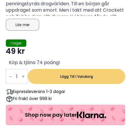
penningstyrda drogvärlden. Till en början går
uppdraget som smort. Men i takt med att Crockett
och Tubbs dras allt djupare in i härvan får de allt
svårare att bibehålla gränsen mellan polis och
Läs mer
deras hemliga identitet.
I lager
49
kr
Köp & tjäna 74 poäng!
Miami
Vice
Lägg Till I Varukorg
-
Colin
Farrell,
Expressleverans 1-3 dagar
Jamie
Fri frakt över 999 kr
Foxx,
Gong
Li
(Begagnad)
Shop now pay later
mängd