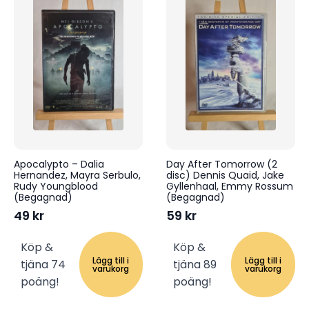
Apocalypto – Dalia
Day After Tomorrow (2
Hernandez, Mayra Serbulo,
disc) Dennis Quaid, Jake
Rudy Youngblood
Gyllenhaal, Emmy Rossum
(Begagnad)
(Begagnad)
49
kr
59
kr
Köp &
Köp &
Lägg till i
Lägg till i
tjäna 74
tjäna 89
varukorg
varukorg
poäng!
poäng!