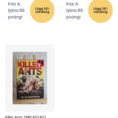
Köp &
Köp &
Lägg till i
Lägg till i
tjäna 89
tjäna 89
varukorg
varukorg
poäng!
poäng!
Killer Ants (INPLASTAD)