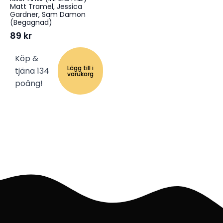
Matt Tramel, Jessica
Gardner, Sam Damon
(Begagnad)
89
kr
Köp &
Lägg till i
tjäna 134
varukorg
poäng!