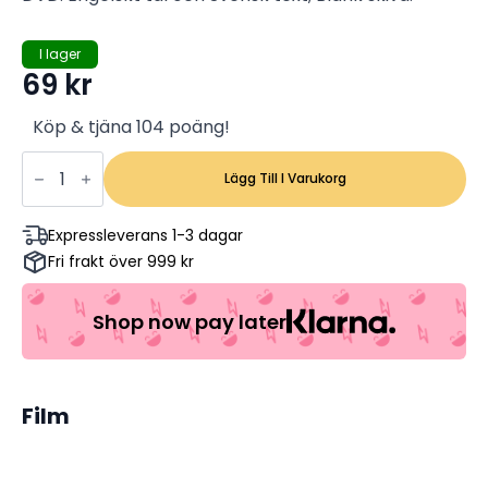
I lager
69
kr
Köp & tjäna 104 poäng!
Message
in
Lägg Till I Varukorg
a
Bottle/Kärleksbrev
-
Expressleverans 1-3 dagar
Kevin
Fri frakt över 999 kr
Costner,
Robin
Wright
Penn
Shop now pay later
-
Warner
Bros
(Begagnad)
mängd
Film