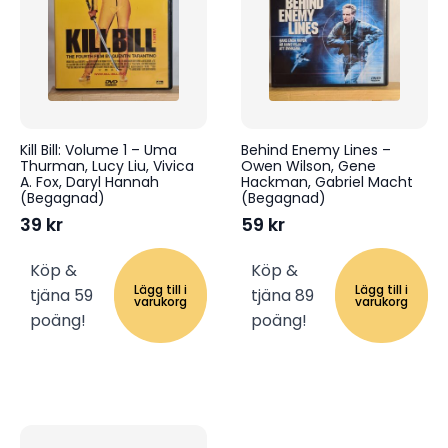
Kill Bill: Volume 1 – Uma
Behind Enemy Lines –
Thurman, Lucy Liu, Vivica
Owen Wilson, Gene
A. Fox, Daryl Hannah
Hackman, Gabriel Macht
(Begagnad)
(Begagnad)
39
kr
59
kr
Köp &
Köp &
Lägg till i
Lägg till i
tjäna 59
tjäna 89
varukorg
varukorg
poäng!
poäng!