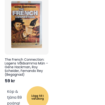
The French Connection:
Lagens Våldsamma Män –
Gene Hackman, Roy
Scheider, Fernando Rey
(Begagnad)
59
kr
Köp &
Lägg till i
tjäna 89
varukorg
poäng!