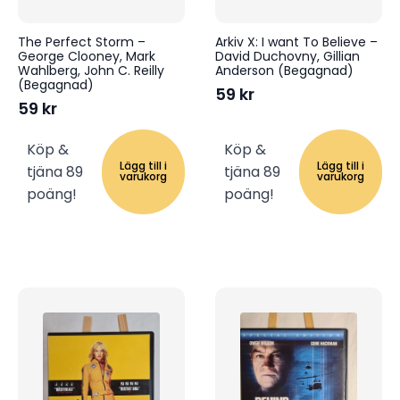
The Perfect Storm –
Arkiv X: I want To Believe –
George Clooney, Mark
David Duchovny, Gillian
Wahlberg, John C. Reilly
Anderson (Begagnad)
(Begagnad)
59
kr
59
kr
Köp &
Köp &
Lägg till i
Lägg till i
tjäna 89
tjäna 89
varukorg
varukorg
poäng!
poäng!