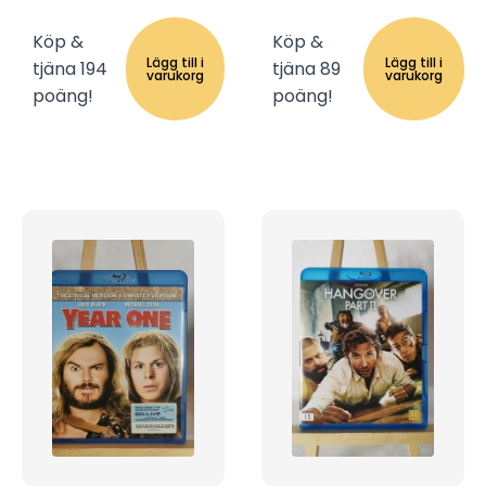
Köp &
Köp &
Lägg till i
Lägg till i
tjäna 194
tjäna 89
varukorg
varukorg
poäng!
poäng!