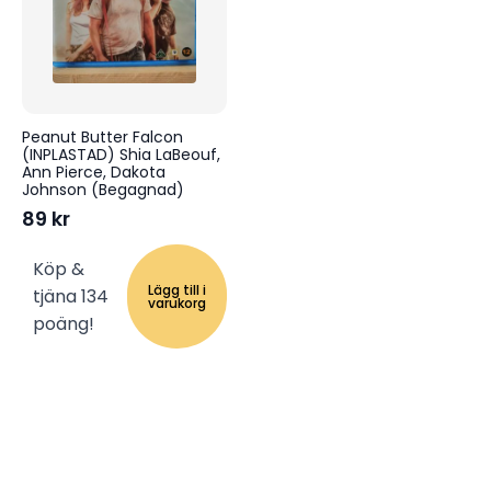
Peanut Butter Falcon
(INPLASTAD) Shia LaBeouf,
Ann Pierce, Dakota
Johnson (Begagnad)
89
kr
Köp &
Lägg till i
tjäna 134
varukorg
poäng!