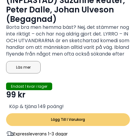
(INPLASTAD) Suzanne Reuter,
Peter Dalle, Johan Ulveson
(Begagnad)
Borta bra men hemma bäst? Nej, det stämmer nog
inte riktigt – och har nog aldrig gjort det. LYRRO – IN
OCH UTVANDRARNA är en sketchartad komedi som
handlar om att människan alltid varit på väg. Ibland
flyende från något men ofta också sökande efter
något annat. Kanske är det bättre någon
annanstans och kanske blir vi också bättre
Läs mer
människor om vi får möjligheten att leva på en
plats längre bort.
Endast 1 kvar i lager
99
kr
Köp & tjäna 149 poäng!
Lägg Till I Varukorg
Expressleverans 1-3 dagar