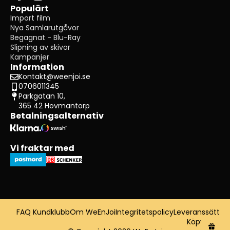
Populärt
Import film
Nya Samlarutgåvor
Begagnat - Blu-Ray
Slipning av skivor
Kampanjer
Information
Kontakt@weenjoi.se
0706011345
Parkgatan 10,
365 42 Hovmantorp
Betalningsalternativ
Vi fraktar med
FAQ Kundklubb
Om WeEnJoi
Integritetspolicy
Leveranssätt
Köpvillkor