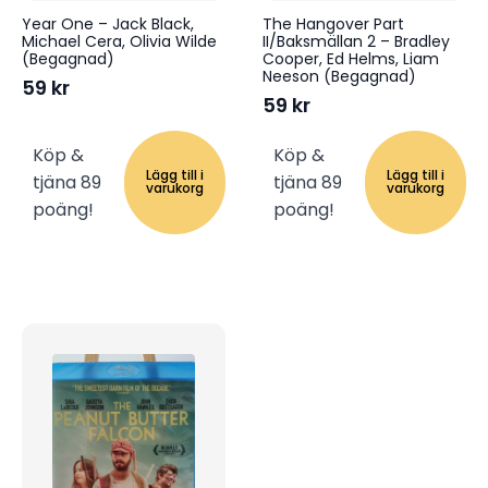
Year One – Jack Black,
The Hangover Part
Michael Cera, Olivia Wilde
II/Baksmällan 2 – Bradley
(Begagnad)
Cooper, Ed Helms, Liam
Neeson (Begagnad)
59
kr
59
kr
Köp &
Köp &
Lägg till i
Lägg till i
tjäna 89
tjäna 89
varukorg
varukorg
poäng!
poäng!