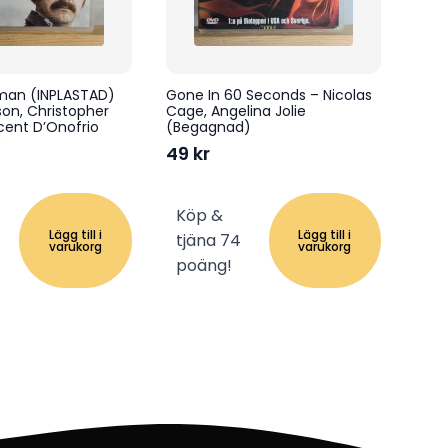
shman (INPLASTAD)
Gone In 60 Seconds – Nicolas
on, Christopher
Cage, Angelina Jolie
cent D’Onofrio
(Begagnad)
)
49
kr
Köp &
Lägg till i
Lägg till i
tjäna 74
varukorg
varukorg
poäng!