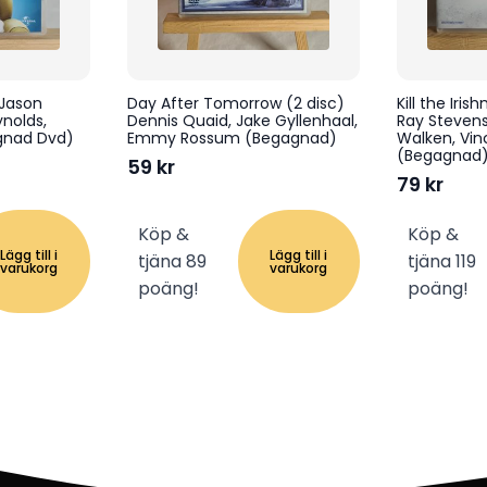
Jason
Day After Tomorrow (2 disc)
Kill the Iri
nolds,
Dennis Quaid, Jake Gyllenhaal,
Ray Stevens
agnad Dvd)
Emmy Rossum (Begagnad)
Walken, Vin
(Begagnad
59
kr
79
kr
Köp &
Köp &
Lägg till i
Lägg till i
tjäna 89
tjäna 119
varukorg
varukorg
poäng!
poäng!