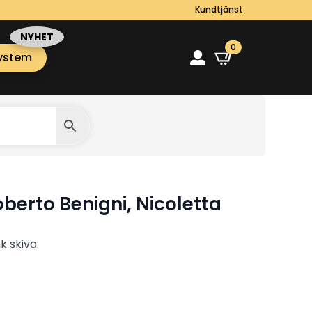
Kundtjänst
0
ystem
oberto Benigni, Nicoletta
k skiva.