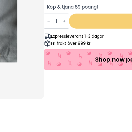
Köp & tjäna 89 poäng!
Livet
Är
Underbart
-
Roberto
Expressleverans 1-3 dagar
Benigni,
Fri frakt över 999 kr
Nicoletta
Braschi
(Begagnad)
mängd
Shop now pa