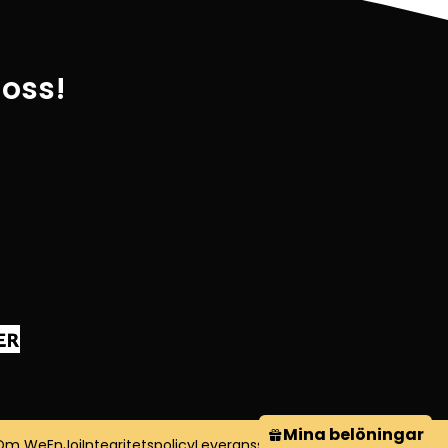
 oss!
Mina belöningar
Om WeEnJoi
Integritetspolicy
Leveranssätt
Köpvillkor