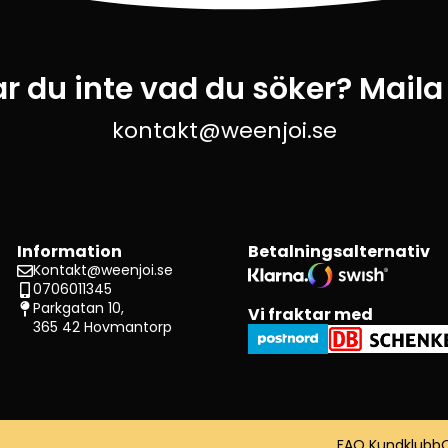
ar du inte vad du söker? Maila
kontakt@weenjoi.se
Information
Betalningsalternativ
Kontakt@weenjoi.se
0706011345
Parkgatan 10,
Vi fraktar med
365 42 Hovmantorp
FAQ Kundklubb