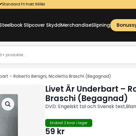
Standard Fri frakt 999kr
Bonuss
Steelbook Slipcover Skydd
Merchandise
Slipning
rbart – Roberto Benigni, Nicoletta Braschi (Begagnad)
Livet Är Underbart – R
Braschi (Begagnad)
DVD: Engelskt tal och Svensk text,Blan
Endast 2 kvar i lager
59
kr