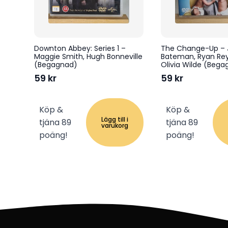
Downton Abbey: Series 1 –
The Change-Up – 
Maggie Smith, Hugh Bonneville
Bateman, Ryan Rey
(Begagnad)
Olivia Wilde (Beg
59
kr
59
kr
Köp &
Köp &
Lägg till i
tjäna 89
tjäna 89
varukorg
poäng!
poäng!