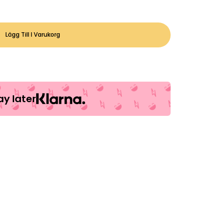
Lägg Till I Varukorg
y later