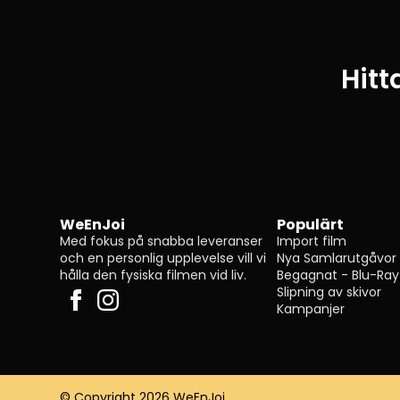
Hitt
WeEnJoi
Populärt
Med fokus på snabba leveranser
Import film
och en personlig upplevelse vill vi
Nya Samlarutgåvor
hålla den fysiska filmen vid liv.
Begagnat - Blu-Ray
Slipning av skivor
Kampanjer
© Copyright 2026 WeEnJoi