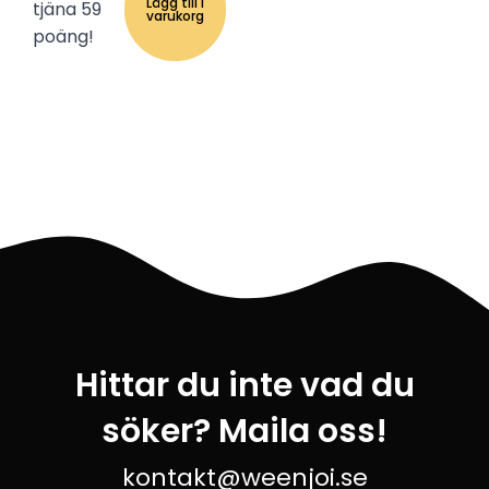
Lägg till i
tjäna 59
varukorg
poäng!
Hittar du inte vad du
söker? Maila oss!
kontakt@weenjoi.se