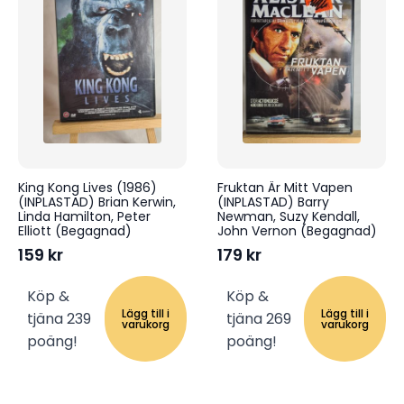
King Kong Lives (1986)
Fruktan Är Mitt Vapen
(INPLASTAD) Brian Kerwin,
(INPLASTAD) Barry
Linda Hamilton, Peter
Newman, Suzy Kendall,
Elliott (Begagnad)
John Vernon (Begagnad)
159
kr
179
kr
Köp &
Köp &
Lägg till i
Lägg till i
tjäna 239
tjäna 269
varukorg
varukorg
poäng!
poäng!