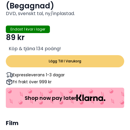
(Begagnad)
DVD, svenskt tal, ny/inplastad.
Endast 1 kvar i lager
89
kr
Köp & tjäna 134 poäng!
Lägg Till I Varukorg
Expressleverans 1-3 dagar
Fri frakt över 999 kr
Shop now pay later
Film