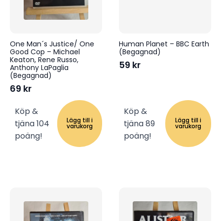
One Man´s Justice/ One
Human Planet – BBC Earth
Good Cop – Michael
(Begagnad)
Keaton, Rene Russo,
59
kr
Anthony LaPaglia
(Begagnad)
69
kr
Köp &
Köp &
Lägg till i
Lägg till i
tjäna 104
tjäna 89
varukorg
varukorg
poäng!
poäng!