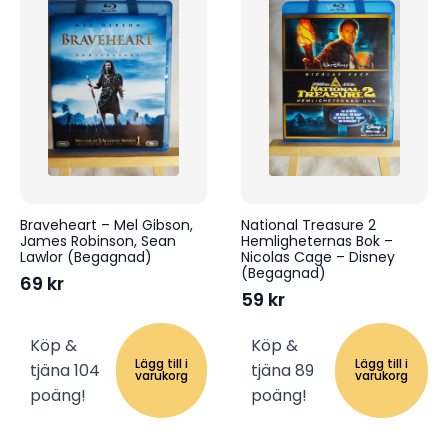
Braveheart – Mel Gibson,
National Treasure 2
James Robinson, Sean
Hemligheternas Bok –
Lawlor (Begagnad)
Nicolas Cage – Disney
(Begagnad)
69
kr
59
kr
Köp &
Köp &
Lägg till i
Lägg till i
tjäna 104
tjäna 89
varukorg
varukorg
poäng!
poäng!