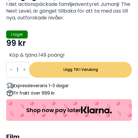
I det actionspäckade familjeäventyret Jumanji: The
Next Level, är gänget tillbaka för att ta med oss till
nya, outforskade nivåer.
I lager
99
kr
Köp & tjäna 149 poäng!
Jumanji:
The
Lägg Till I Varukorg
Next
Level
(INPLASTAD)
Expressleverans 1-3 dagar
Dwayne
Fri frakt över 999 kr
Johnson,
Jack
Black
(Begagnad)
Shop now pay later
mängd
Film