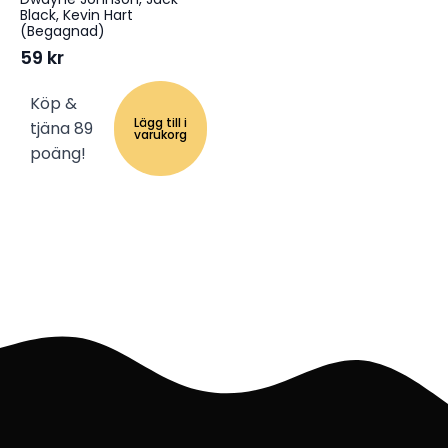
Black, Kevin Hart
(Begagnad)
59
kr
Köp &
Lägg till i
tjäna 89
varukorg
poäng!