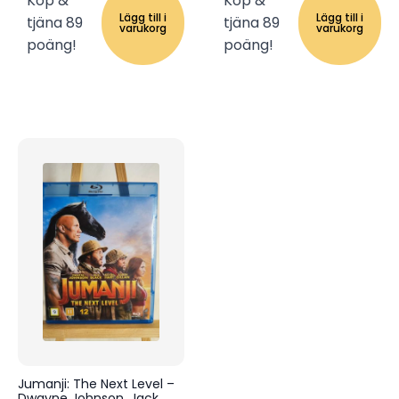
Köp &
Köp &
Lägg till i
Lägg till i
tjäna 89
tjäna 89
varukorg
varukorg
poäng!
poäng!
Jumanji: The Next Level –
Dwayne Johnson, Jack