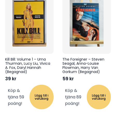
Kill Bill: Volume 1 – Uma
The Foreigner – Steven
Thurman, Lucy Liu, Vivica
Seagal, Anna-Louise
A. Fox, Daryl Hannah
Plowman, Harry Van
(Begagnad)
Gorkum (Begagnad)
39
kr
59
kr
Köp &
Köp &
Lägg till i
Lägg till i
tjäna 59
tjäna 89
varukorg
varukorg
poäng!
poäng!