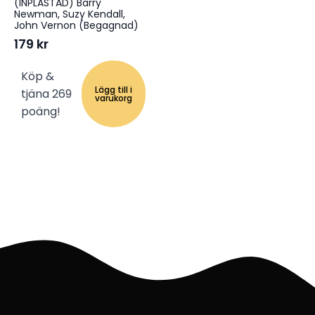
(INPLASTAD) Barry
Newman, Suzy Kendall,
John Vernon (Begagnad)
179
kr
Köp &
Lägg till i
tjäna 269
varukorg
poäng!