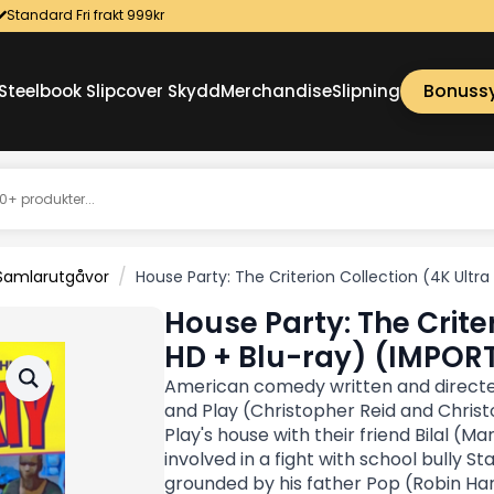
Standard Fri frakt 999kr
Bonuss
Steelbook Slipcover Skydd
Merchandise
Slipning
Samlarutgåvor
House Party: The Criterion Collection (4K Ultr
House Party: The Crite
HD + Blu-ray) (IMPOR
American comedy written and directed 
and Play (Christopher Reid and Chris
Play's house with their friend Bilal (M
involved in a fight with school bully S
grounded by his father Pop (Robin Harr