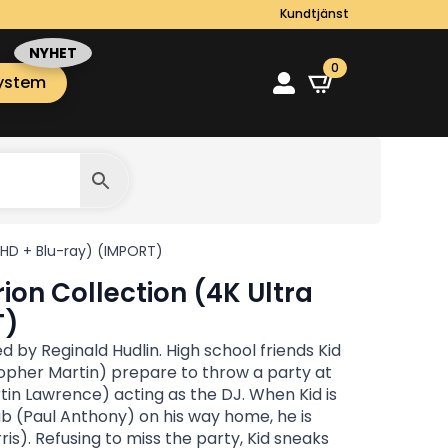
Kundtjänst
0
ystem
a HD + Blu-ray) (IMPORT)
rion Collection (4K Ultra
T)
by Reginald Hudlin. High school friends Kid
topher Martin) prepare to throw a party at
artin Lawrence) acting as the DJ. When Kid is
tab (Paul Anthony) on his way home, he is
is). Refusing to miss the party, Kid sneaks