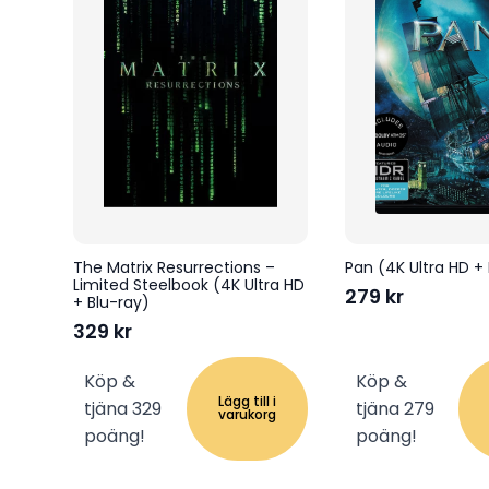
The Matrix Resurrections –
Pan (4K Ultra HD +
Limited Steelbook (4K Ultra HD
279
kr
+ Blu-ray)
329
kr
Köp &
Köp &
Lägg till i
tjäna 329
tjäna 279
varukorg
poäng!
poäng!