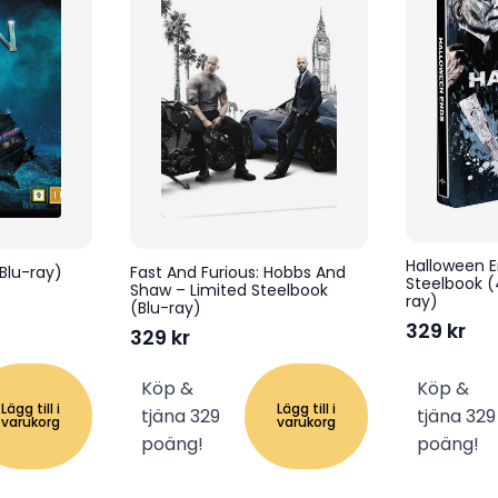
Halloween E
 Blu-ray)
Fast And Furious: Hobbs And
Steelbook (
Shaw – Limited Steelbook
ray)
(Blu-ray)
329
kr
329
kr
Köp &
Köp &
Lägg till i
Lägg till i
tjäna 329
tjäna 329
varukorg
varukorg
poäng!
poäng!