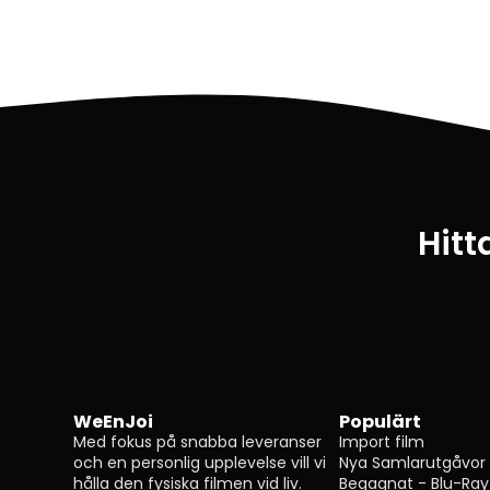
Hitt
WeEnJoi
Populärt
Med fokus på snabba leveranser
Import film
och en personlig upplevelse vill vi
Nya Samlarutgåvor
hålla den fysiska filmen vid liv.
Begagnat - Blu-Ray