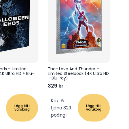
nds – Limited
Thor: Love And Thunder –
4K Ultra HD + Blu-
Limited Steelbook (4K Ultra HD
+ Blu-ray)
329
kr
Köp &
Lägg till i
Lägg till i
tjäna 329
varukorg
varukorg
poäng!