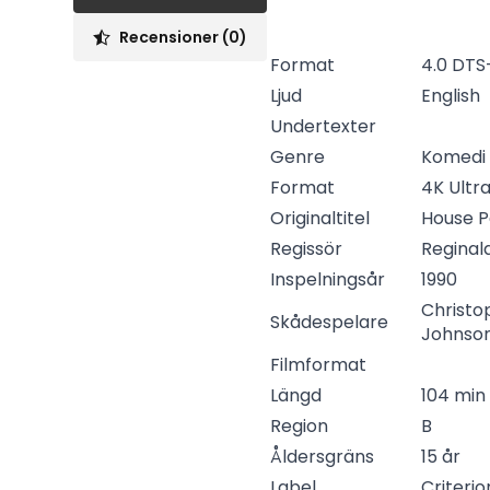
Recensioner (0)
Format
4.0 DTS
Ljud
English
Undertexter
Genre
Komedi
Format
4K Ultr
Originaltitel
House P
Regissör
Reginald
Inspelningsår
1990
Christop
Skådespelare
Johnson,
Filmformat
Längd
104 min
Region
B
Åldersgräns
15 år
Label
Criterio