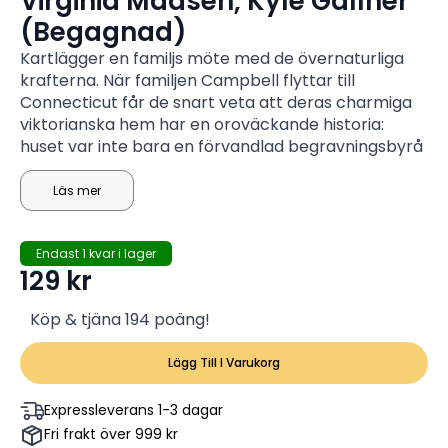
Virginia Madsen, Kyle Gallner
(Begagnad)
Kartlägger en familjs möte med de övernaturliga
krafterna. När familjen Campbell flyttar till
Connecticut får de snart veta att deras charmiga
viktorianska hem har en oroväckande historia:
huset var inte bara en förvandlad begravningsbyrå
där ofattbara handlingar inträffade, utan ägarens
klärvoajanta son Jonah fungerade som en
Läs mer
demonisk budbärare, vilket gav en inkörsport för
andliga entiteter att korsas. Nu väntar skräcken när
Endast 1 kvar i lager
Jona, pojken som kommunicerade med de döda,
129
kr
återvänder för att släppa lös skräck på den
oskyldiga och intet ont anande familjen.
Köp & tjäna 194 poäng!
Lägg Till I Varukorg
Expressleverans 1-3 dagar
Fri frakt över 999 kr