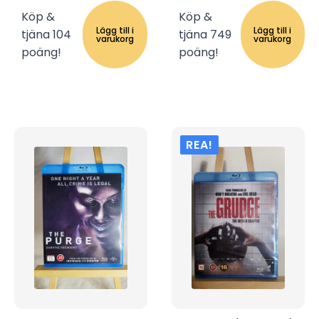
Köp &
Köp &
Lägg till i
Lägg till i
tjäna 104
tjäna 749
varukorg
varukorg
poäng!
poäng!
REA!