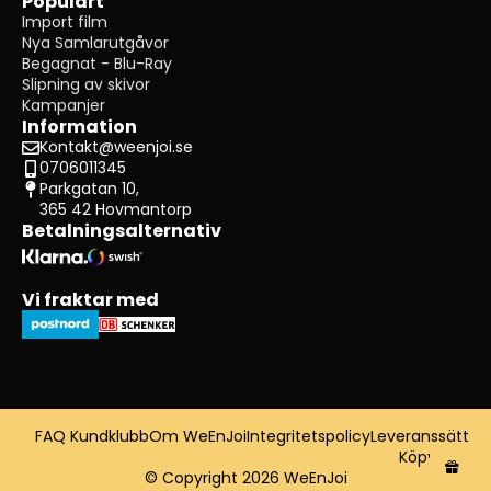
Populärt
Import film
Nya Samlarutgåvor
Begagnat - Blu-Ray
Slipning av skivor
Kampanjer
Information
Kontakt@weenjoi.se
0706011345
Parkgatan 10,
365 42 Hovmantorp
Betalningsalternativ
Vi fraktar med
FAQ Kundklubb
Om WeEnJoi
Integritetspolicy
Leveranssätt
Köpvillkor
© Copyright 2026 WeEnJoi