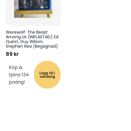
Werewolf: The Beast
Among Us (INPLASTAD) Ed
Quinn, Guy Wilson,
Stephen Rea (Begagnad)
89
kr
Köp &
Lägg till i
tjäna 134
varukorg
poäng!