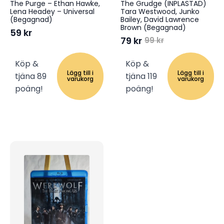
The Purge – Ethan Hawke,
The Grudge (INPLASTAD)
Lena Headey – Universal
Tara Westwood, Junko
(Begagnad)
Bailey, David Lawrence
Brown (Begagnad)
59
kr
79
kr
99
kr
Det
Det
ursprungliga
nuvarande
Köp &
Köp &
priset
priset
Lägg till i
Lägg till i
tjäna 89
tjäna 119
var:
är:
varukorg
varukorg
99 kr.
79 kr.
poäng!
poäng!