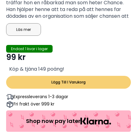
träffar hon en råbarkad man som heter Chance.
Han hjälper henne att ta reda på att hennes far
dödades av en organisation som säljer chansen att
jaga människor och nu måste de hämnas på de
ansvariga.
Läs mer
Endast 1 kvar i lager
99
kr
Köp & tjäna 149 poäng!
Lägg Till I Varukorg
Expressleverans 1-3 dagar
Fri frakt över 999 kr
Shop now pay later