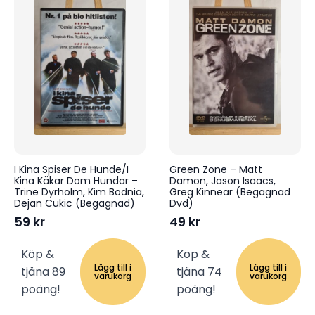
I Kina Spiser De Hunde/I
Green Zone – Matt
Kina Käkar Dom Hundar –
Damon, Jason Isaacs,
Trine Dyrholm, Kim Bodnia,
Greg Kinnear (Begagnad
Dejan Cukic (Begagnad)
Dvd)
59
kr
49
kr
Köp &
Köp &
Lägg till i
Lägg till i
tjäna 89
tjäna 74
varukorg
varukorg
poäng!
poäng!