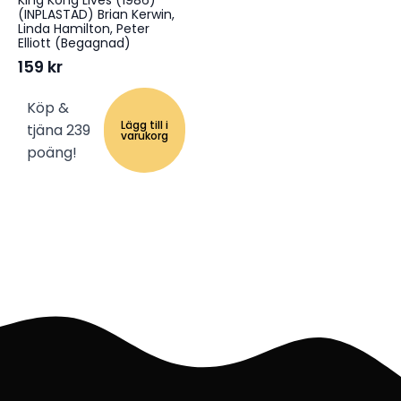
King Kong Lives (1986)
(INPLASTAD) Brian Kerwin,
Linda Hamilton, Peter
Elliott (Begagnad)
159
kr
Köp &
Lägg till i
tjäna 239
varukorg
poäng!