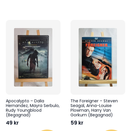
Apocalypto – Dalia
The Foreigner – Steven
Hernandez, Mayra Serbulo,
Seagal, Anna-Louise
Rudy Youngblood
Plowman, Harry Van
(Begagnad)
Gorkum (Begagnad)
49
kr
59
kr