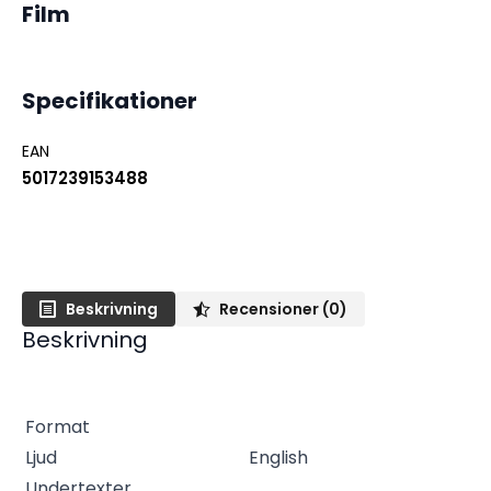
Film
Specifikationer
EAN
5017239153488
Beskrivning
Recensioner (0)
Beskrivning
Format
Ljud
English
Undertexter