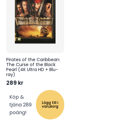
Pirates of the Caribbean:
The Curse of the Black
Pearl (4K Ultra HD + Blu-
ray)
289
kr
Köp &
Lägg till i
tjäna 289
varukorg
poäng!