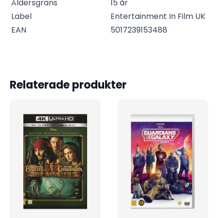
Åldersgräns
15 år
Label
Entertainment In Film UK
EAN
5017239153488
Relaterade produkter