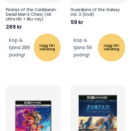
Pirates of the Caribbean:
Guardians of the Galaxy
Dead Man’s Chest (4K
Vol. 3 (Dvd)
Ultra HD + Blu-ray)
59
kr
289
kr
Köp &
Köp &
Lägg till i
Lägg till i
tjäna 289
tjäna 59
varukorg
varukorg
poäng!
poäng!