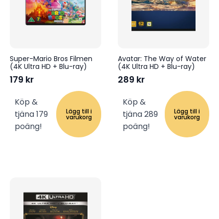
Super-Mario Bros Filmen
Avatar: The Way of Water
(4K Ultra HD + Blu-ray)
(4K Ultra HD + Blu-ray)
179
kr
289
kr
Köp &
Köp &
Lägg till i
Lägg till i
tjäna 179
tjäna 289
varukorg
varukorg
poäng!
poäng!