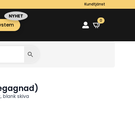
Kundtjänst
0
ystem
Begagnad)
, blank skiva