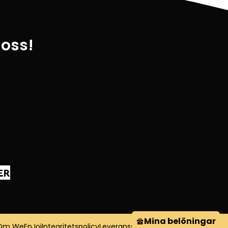
 oss!
Mina belöningar
Om WeEnJoi
Integritetspolicy
Leveranssätt
Köpvillkor