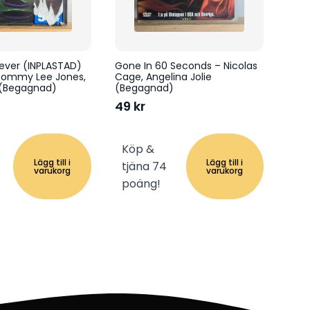
ever (INPLASTAD)
Gone In 60 Seconds – Nicolas
 Tommy Lee Jones,
Cage, Angelina Jolie
 (Begagnad)
(Begagnad)
49
kr
Köp &
Lägg till i
Lägg till i
tjäna 74
varukorg
varukorg
poäng!