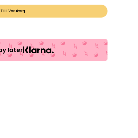
Till I Varukorg
y later