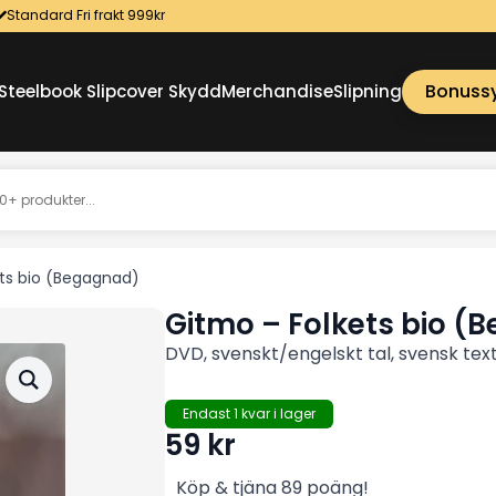
Standard Fri frakt 999kr
Bonuss
Steelbook Slipcover Skydd
Merchandise
Slipning
ts bio (Begagnad)
Gitmo – Folkets bio (
DVD, svenskt/engelskt tal, svensk text
Endast 1 kvar i lager
59
kr
Köp & tjäna 89 poäng!