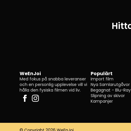
Hitt
WeEnJoi
Populärt
Med fokus på snabba leveranser
Import film
och en personlig upplevelse vill vi
Nya Samlarutgåvor
hålla den fysiska filmen vid liv.
Begagnat - Blu-Ray
Slipning av skivor
Kampanjer
© Copyright 2026 WeEnJoi