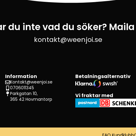
ar du inte vad du söker? Maila
kontakt@weenjoi.se
Information
Betalningsalternativ
Kontakt@weenjoi.se
0706011345
Parkgatan 10,
Vi fraktar med
365 42 Hovmantorp
FAQ Kundklubb