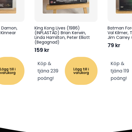
t Damon,
King Kong Lives (1986)
Batman For
 Kinnear
(INPLASTAD) Brian Kerwin,
Val Kilmer,
Linda Hamilton, Peter Elliott
Jim Carrey
(Begagnad)
79
kr
159
kr
Köp &
Köp &
Lägg till i
Lägg till i
tjäna 239
tjäna 119
varukorg
varukorg
poäng!
poäng!