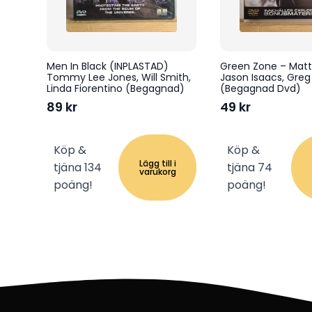
Men In Black (INPLASTAD)
Green Zone – Mat
Tommy Lee Jones, Will Smith,
Jason Isaacs, Greg
Linda Fiorentino (Begagnad)
(Begagnad Dvd)
89
kr
49
kr
Köp &
Köp &
Lägg till i
tjäna 134
tjäna 74
varukorg
poäng!
poäng!