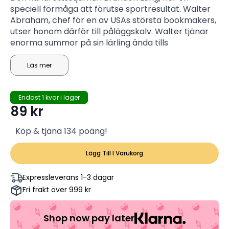
speciell förmåga att förutse sportresultat. Walter
Abraham, chef för en av USAs största bookmakers,
utser honom därför till påläggskalv. Walter tjänar
enorma summor på sin lärling ända tills
manipulerandet går över gränsen och Brandon
plötsligt misslyckas. Med miljoner på spel börjar de
Läs mer
båda en livsfarlig duell - men allt är inte som det
verkar...
Endast 1 kvar i lager
89
kr
Köp & tjäna 134 poäng!
Lägg Till I Varukorg
Expressleverans 1-3 dagar
Fri frakt över 999 kr
Shop now pay later