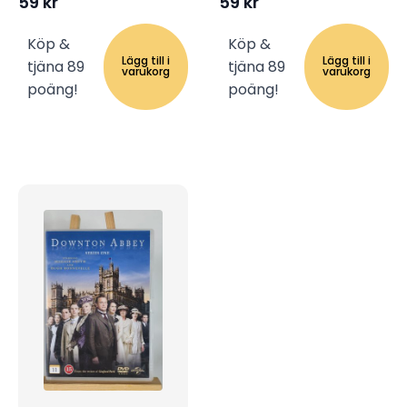
59
kr
59
kr
Köp &
Köp &
Lägg till i
Lägg till i
tjäna 89
tjäna 89
varukorg
varukorg
poäng!
poäng!