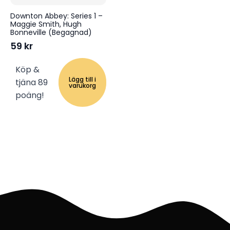
Downton Abbey: Series 1 –
Maggie Smith, Hugh
Bonneville (Begagnad)
59
kr
Köp &
Lägg till i
tjäna 89
varukorg
poäng!