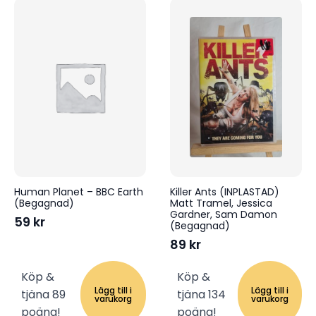
Human Planet – BBC Earth
Killer Ants (INPLASTAD)
(Begagnad)
Matt Tramel, Jessica
Gardner, Sam Damon
59
kr
(Begagnad)
89
kr
Köp &
Köp &
Lägg till i
Lägg till i
tjäna 89
tjäna 134
varukorg
varukorg
poäng!
poäng!