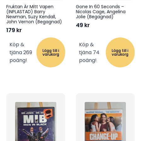
Fruktan Är Mitt Vapen
Gone In 60 Seconds –
(INPLASTAD) Barry
Nicolas Cage, Angelina
Newman, Suzy Kendall,
Jolie (Begagnad)
John Vernon (Begagnad)
49
kr
179
kr
Köp &
Köp &
Lägg till i
Lägg till i
tjäna 269
tjäna 74
varukorg
varukorg
poäng!
poäng!