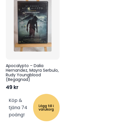
Apocalypto – Dalia
Hernandez, Mayra Serbulo,
Rudy Youngblood
(Begagnad)
49
kr
Köp &
Lägg till i
tjäna 74
varukorg
poäng!