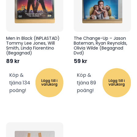
Men In Black (INPLASTAD)
The Change-Up – Jason
Tommy Lee Jones, Will
Bateman, Ryan Reynolds,
Smith, Linda Fiorentino
Olivia Wilde (Begagnad
(Begagnad)
Dvd)
89
kr
59
kr
Köp &
Köp &
Lägg till i
Lägg till i
tjäna 134
tjäna 89
varukorg
varukorg
poäng!
poäng!