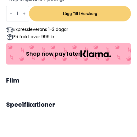
Flykten
från
Lägg Till I Varukorg
New
York
-
Expressleverans 1-3 dagar
Kurt
Fri frakt över 999 kr
Russell,
Lee
Van
Cleef,
Shop now pay later
Ernest
Borgnine
(Begagnad
Dvd)
mängd
Film
Specifikationer