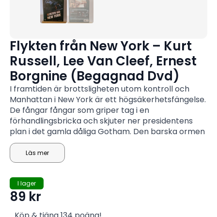
Flykten från New York – Kurt
Russell, Lee Van Cleef, Ernest
Borgnine (Begagnad Dvd)
I framtiden är brottsligheten utom kontroll och
Manhattan i New York är ett högsäkerhetsfängelse.
De fångar fångar som griper tag i en
förhandlingsbricka och skjuter ner presidentens
plan i det gamla dåliga Gotham. Den barska ormen
Plissken, en enögd ensam krigare som är ny i
fängelset, tvingas föra ut presidenten och hans last
Läs mer
ur detta land av icke önskvärda.
I lager
89
kr
Köp & tjäna 134 poäng!