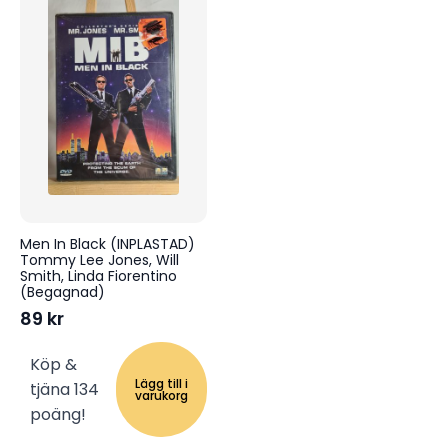
Men In Black (INPLASTAD)
Tommy Lee Jones, Will
Smith, Linda Fiorentino
(Begagnad)
89
kr
Köp &
Lägg till i
tjäna 134
varukorg
poäng!