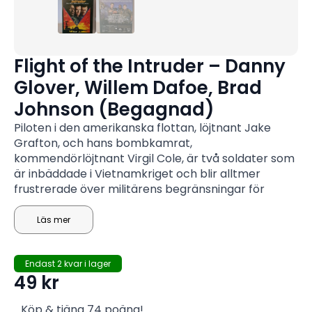
Flight of the Intruder – Danny
Glover, Willem Dafoe, Brad
Johnson (Begagnad)
Piloten i den amerikanska flottan, löjtnant Jake
Grafton, och hans bombkamrat,
kommendörlöjtnant Virgil Cole, är två soldater som
är inbäddade i Vietnamkriget och blir alltmer
frustrerade över militärens begränsningar för
deras uppdrag. Trots att deras befälhavare,
kommendörkapten Frank Camparelli, gör sitt bästa
Läs mer
för att åter engagera dem, bestämmer sig detta
desillusionerade par för att ta krigsinsatsen i egna
Endast 2 kvar i lager
händer med en explosiv stridsplan som mycket väl
49
kr
kan få dem ställda inför krigsrätt.
Köp & tjäna 74 poäng!