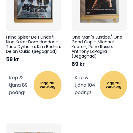
I Kina Spiser De Hunde/I
One Man´s Justice/ One
Kina Käkar Dom Hundar –
Good Cop – Michael
Trine Dyrholm, Kim Bodnia,
Keaton, Rene Russo,
Dejan Cukic (Begagnad)
Anthony LaPaglia
(Begagnad)
59
kr
69
kr
Köp &
Köp &
Lägg till i
Lägg till i
tjäna 89
tjäna 104
varukorg
varukorg
poäng!
poäng!