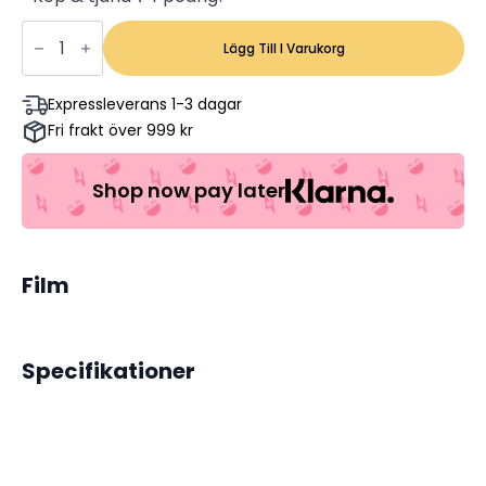
Flight
of
Lägg Till I Varukorg
the
Intruder
-
Expressleverans 1-3 dagar
Danny
Fri frakt över 999 kr
Glover,
Willem
Dafoe,
Brad
Shop now pay later
Johnson
(Begagnad)
mängd
Film
Specifikationer