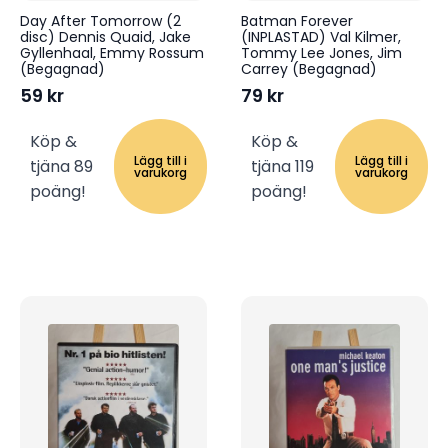
Day After Tomorrow (2
Batman Forever
disc) Dennis Quaid, Jake
(INPLASTAD) Val Kilmer,
Gyllenhaal, Emmy Rossum
Tommy Lee Jones, Jim
(Begagnad)
Carrey (Begagnad)
59
kr
79
kr
Köp &
Köp &
Lägg till i
Lägg till i
tjäna 89
tjäna 119
varukorg
varukorg
poäng!
poäng!