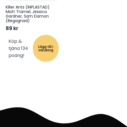
Killer Ants (INPLASTAD)
Matt Tramel, Jessica
Gardner, Sam Damon
(Begagnad)
89
kr
Köp &
Lägg till i
tjäna 134
varukorg
poäng!