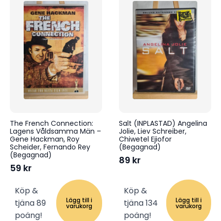
The French Connection:
Salt (INPLASTAD) Angelina
Lagens Våldsamma Män –
Jolie, Liev Schreiber,
Gene Hackman, Roy
Chiwetel Ejiofor
Scheider, Fernando Rey
(Begagnad)
(Begagnad)
89
kr
59
kr
Köp &
Köp &
Lägg till i
Lägg till i
tjäna 89
tjäna 134
varukorg
varukorg
poäng!
poäng!