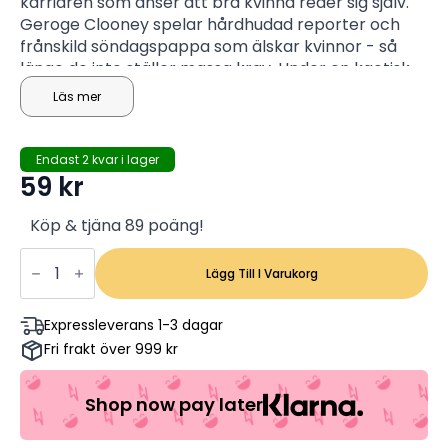
karriären som anser att bra kvinna reder sig själv.
Geroge Clooney spelar hårdhudad reporter och
frånskild söndagspappa som älskar kvinnor - så
länge de inte ställer massa krav. Under en kaotisk
dag blir dessa två människors liv, jobb och barn
Läs mer
förväxlade och sammanflätade.
Endast 2 kvar i lager
59
kr
Köp & tjäna 89 poäng!
En
Underbar
Lägg Till I Varukorg
Dag
-
Michelle
Expressleverans 1-3 dagar
Pfeffer,
Fri frakt över 999 kr
George
Clooney,
Mae
Whitman
Shop now pay later
(Begagnad)
mängd