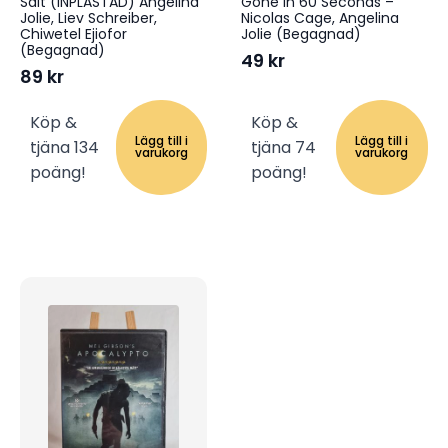
Salt (INPLASTAD) Angelina
Gone In 60 Seconds –
Jolie, Liev Schreiber,
Nicolas Cage, Angelina
Chiwetel Ejiofor
Jolie (Begagnad)
(Begagnad)
49
kr
89
kr
Köp &
Köp &
Lägg till i
Lägg till i
tjäna 134
tjäna 74
varukorg
varukorg
poäng!
poäng!