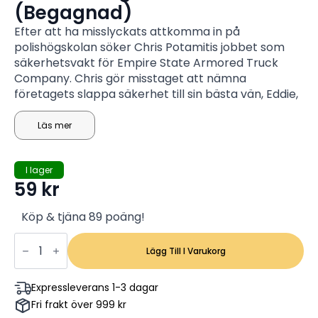
(Begagnad)
Efter att ha misslyckats attkomma in på
polishögskolan söker Chris Potamitis jobbet som
säkerhetsvakt för Empire State Armored Truck
Company. Chris gör misstaget att nämna
företagets slappa säkerhet till sin bästa vän, Eddie,
och är snart en utarbetad plan för att råna de
rikliga mängder kontanter som lagras där igång -
Läs mer
vilket resulterar i det största kontant rånet i USAs
historia. Eftersom insatserna fortsätter att stiga,
I lager
måste Chris och Eddie överlista James Ransome,
59
kr
en veteran inom NYPD som är dom på spåren.
Köp & tjäna 89 poäng!
Empire
State
Lägg Till I Varukorg
-
Dwayne
Johnson,
Expressleverans 1-3 dagar
Liam
Fri frakt över 999 kr
Hemsworth,
Michael