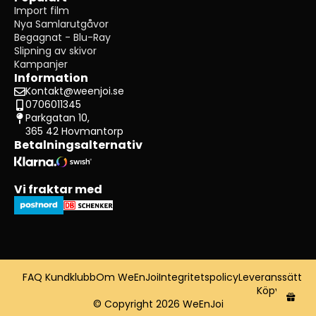
Import film
Nya Samlarutgåvor
Begagnat - Blu-Ray
Slipning av skivor
Kampanjer
Information
Kontakt@weenjoi.se
0706011345
Parkgatan 10,
365 42 Hovmantorp
Betalningsalternativ
Vi fraktar med
FAQ Kundklubb
Om WeEnJoi
Integritetspolicy
Leveranssätt
Köpvillkor
© Copyright 2026 WeEnJoi