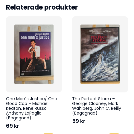
Relaterade produkter
One Man´s Justice/ One
The Perfect Storm –
Good Cop – Michael
George Clooney, Mark
Keaton, Rene Russo,
Wahlberg, John C. Reilly
Anthony LaPaglia
(Begagnad)
(Begagnad)
59
kr
69
kr