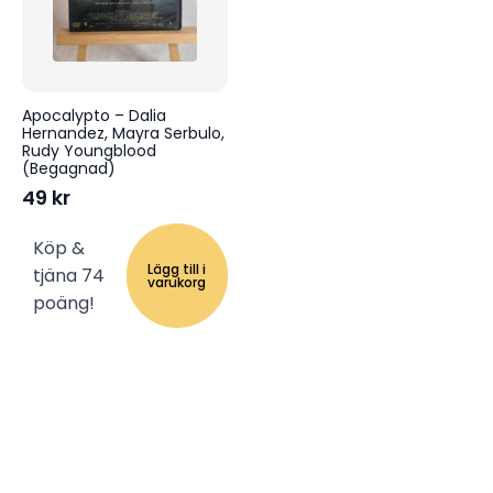
Apocalypto – Dalia
Hernandez, Mayra Serbulo,
Rudy Youngblood
(Begagnad)
49
kr
Köp &
Lägg till i
tjäna 74
varukorg
poäng!