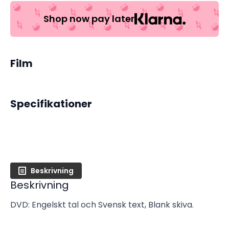
Angarano
(Begagnad)
Shop now pay later
mängd
Film
Specifikationer
Beskrivning
Beskrivning
DVD: Engelskt tal och Svensk text, Blank skiva.