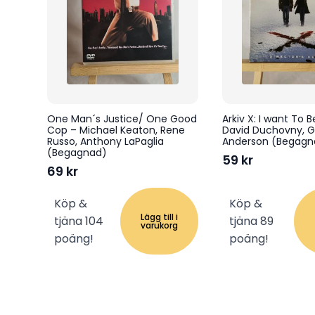
One Man´s Justice/ One Good
Arkiv X: I want To B
Cop – Michael Keaton, Rene
David Duchovny, Gi
Russo, Anthony LaPaglia
Anderson (Begagn
(Begagnad)
59
kr
69
kr
Köp &
Köp &
Lägg till i
tjäna 104
tjäna 89
varukorg
poäng!
poäng!