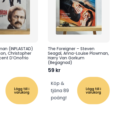
shman (INPLASTAD)
The Foreigner – Steven
on, Christopher
Seagal, Anna-Louise Plowman,
cent D’Onofrio
Harry Van Gorkum
)
(Begagnad)
59
kr
Köp &
Lägg till i
Lägg till i
tjäna 89
varukorg
varukorg
poäng!