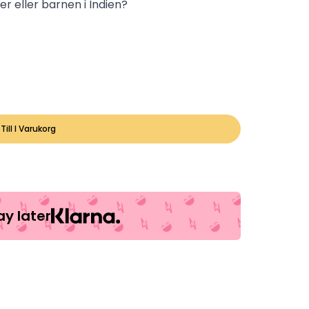
er eller barnen i Indien?
Till I Varukorg
y later