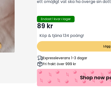
ett omöjligt val: ska ha överge sin dott
Endast 1 kvar i lager
89
kr
Köp & tjäna 134 poäng!
Lägg 
Expressleverans 1-3 dagar
Fri frakt över 999 kr
Shop now pa