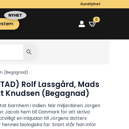
Kundtjänst
0
ystem
sen (Begagnad)
ASTAD) Rolf Lassgård, Mads
ett Knudsen (Begagnad)
at barnhem i Indien. När miljardären Jörgen
r Jacob hem till Danmark för att skriva
illigt en inbjudan till Jörgens dotters
r hennes biologiska far. Snart står han inför