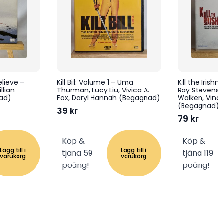
elieve –
Kill Bill: Volume 1 – Uma
Kill the Iri
llian
Thurman, Lucy Liu, Vivica A.
Ray Stevens
ad)
Fox, Daryl Hannah (Begagnad)
Walken, Vin
(Begagnad
39
kr
79
kr
Köp &
Köp &
Lägg till i
Lägg till i
tjäna 59
tjäna 119
varukorg
varukorg
poäng!
poäng!