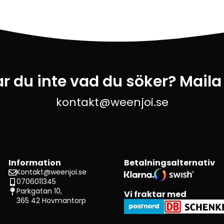
ar du inte vad du söker? Maila
kontakt@weenjoi.se
Information
Betalningsalternativ
Kontakt@weenjoi.se
0706011345
Parkgatan 10,
Vi fraktar med
365 42 Hovmantorp