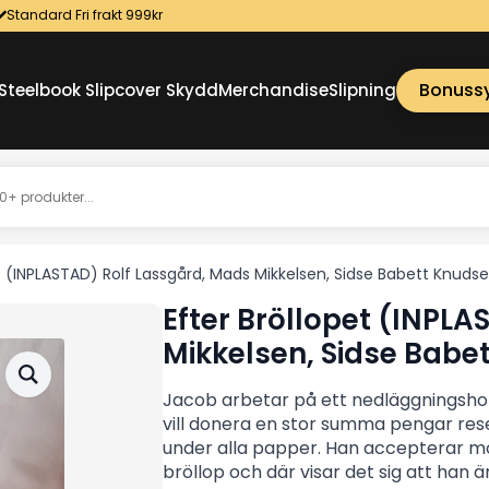
Standard Fri frakt 999kr
Bonuss
Steelbook Slipcover Skydd
Merchandise
Slipning
et (INPLASTAD) Rolf Lassgård, Mads Mikkelsen, Sidse Babett Knud
Efter Bröllopet (INPL
Mikkelsen, Sidse Bab
Jacob arbetar på ett nedläggningshot
vill donera en stor summa pengar rese
under alla papper. Han accepterar motv
bröllop och där visar det sig att han ä