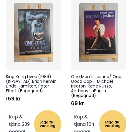
King Kong Lives (1986)
One Man´s Justice/ One
(INPLASTAD) Brian Kerwin,
Good Cop – Michael
Linda Hamilton, Peter
Keaton, Rene Russo,
Elliott (Begagnad)
Anthony LaPaglia
(Begagnad)
159
kr
69
kr
Köp &
Köp &
Lägg till i
Lägg till i
tjäna 239
tjäna 104
varukorg
varukorg
poäng!
poäng!