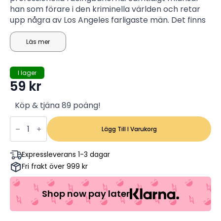
han som förare i den kriminella världen och retar
upp några av Los Angeles farligaste män. Det finns
bara ett sätt för honom att överleva, han måste
köra snabbt!
Läs mer
I lager
59
kr
Köp & tjäna 89 poäng!
Drive
-
Lägg Till I Varukorg
Ryan
Gosling,
Albert
Expressleverans 1-3 dagar
Brooks,
Fri frakt över 999 kr
Bryan
Cranston
(Begagnad)
mängd
Shop now pay later