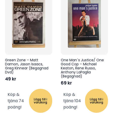
Green Zone – Matt
One Man´s Justice/ One
Damon, Jason Isaacs,
Good Cop – Michael
Greg Kinnear (Begagnad
Keaton, Rene Russo,
Dvd)
Anthony LaPaglia
(Begagnad)
49
kr
69
kr
Köp &
Köp &
Lägg till i
Lägg till i
tjäna 74
tjäna 104
varukorg
varukorg
poäng!
poäng!