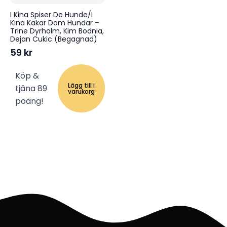
I Kina Spiser De Hunde/I
Kina Käkar Dom Hundar –
Trine Dyrholm, Kim Bodnia,
Dejan Cukic (Begagnad)
59
kr
Köp &
Lägg till i
tjäna 89
varukorg
poäng!