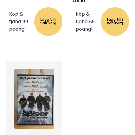
59
kr
Köp &
Köp &
Lägg till i
Lägg till i
tjäna 89
tjäna 89
varukorg
varukorg
poäng!
poäng!