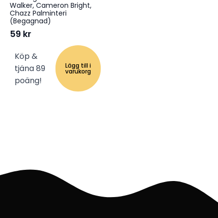
Walker, Cameron Bright,
Chazz Palminteri
(Begagnad)
59
kr
Köp &
Lägg till i
tjäna 89
varukorg
poäng!