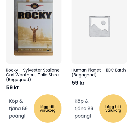
Rocky – Sylvester Stallone,
Human Planet – BBC Earth
Carl Weathers, Talia Shire
(Begagnad)
(Begagnad)
59
kr
59
kr
Köp &
Köp &
Lägg till i
Lägg till i
tjäna 89
tjäna 89
varukorg
varukorg
poäng!
poäng!