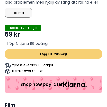
lösa problemen med hjälp av sång, att räkna eller
att helt enkelt tala om för henne hur hon ska göra.
Hon kommer att be dig om hjälp! Tillsammans löser
Läs mer
ni det på ett kul sättoch kanske hon lär dig lite
engelska också.
Endast 1 kvar i lager
59
kr
Köp & tjäna 89 poäng!
Lägg Till I Varukorg
Expressleverans 1-3 dagar
Fri frakt över 999 kr
Shop now pay later
Film