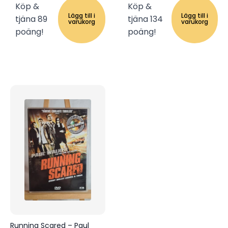
Köp &
Köp &
Lägg till i
Lägg till i
tjäna 89
tjäna 134
varukorg
varukorg
poäng!
poäng!
Running Scared – Paul