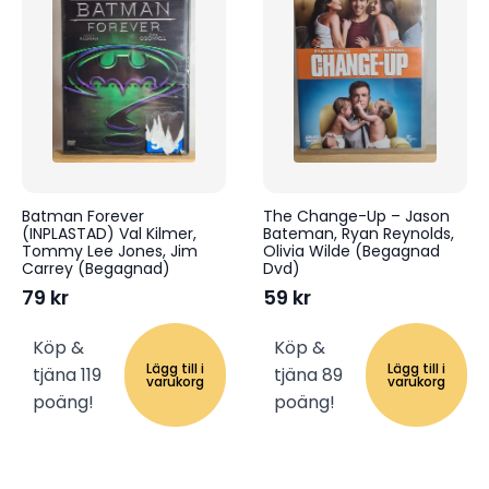
Batman Forever
The Change-Up – Jason
(INPLASTAD) Val Kilmer,
Bateman, Ryan Reynolds,
Tommy Lee Jones, Jim
Olivia Wilde (Begagnad
Carrey (Begagnad)
Dvd)
79
kr
59
kr
Köp &
Köp &
Lägg till i
Lägg till i
tjäna 119
tjäna 89
varukorg
varukorg
poäng!
poäng!