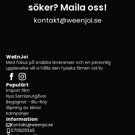
söker? Maila oss!
kontakt@weenjoi.se
WeEnJoi
Med fokus på snabba leveranser och en personlig
upplevelse vill vi hålla den fysiska filmen vid liv.
Populärt
Import film
Nya Samlarutgåvor
Begagnat - Blu-Ray
Slipning av skivor
Kampanjer
Information
Kontakt@weenjoi.se
0706011345