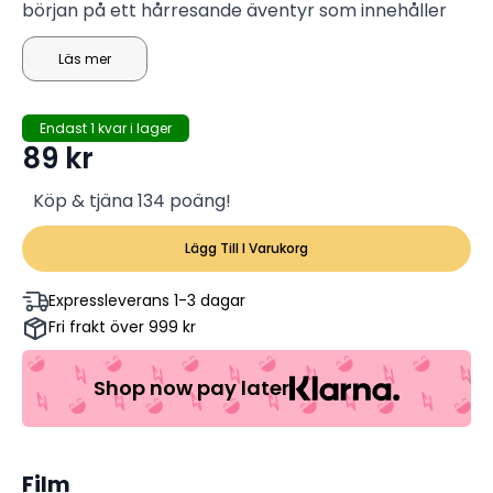
början på ett hårresande äventyr som innehåller
en snabb polishäst, en överbeskyddande
kameleont och ett läskigt gäng banditer.
Läs mer
Endast 1 kvar i lager
89
kr
Köp & tjäna 134 poäng!
Lägg Till I Varukorg
Expressleverans 1-3 dagar
Fri frakt över 999 kr
Shop now pay later
Film