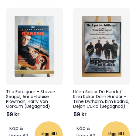
The Foreigner – Steven
I Kina Spiser De Hunde/I
Seagal, Anna-Louise
Kina Käkar Dom Hundar –
Plowman, Harry Van
Trine Dyrholm, Kim Bodnia,
Gorkum (Begagnad)
Dejan Cukic (Begagnad)
59
kr
59
kr
Köp &
Köp &
Lägg till i
Lägg till i
tjäna 89
tjäna 89