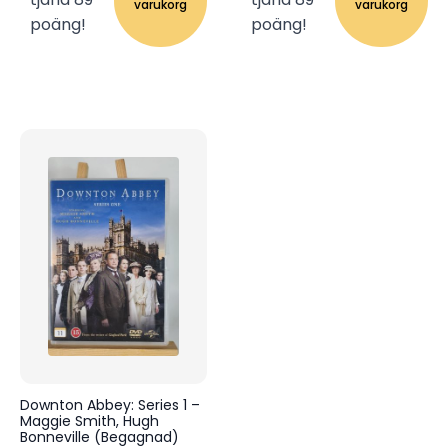
varukorg
varukorg
poäng!
poäng!
Downton Abbey: Series 1 –
Maggie Smith, Hugh
Bonneville (Begagnad)