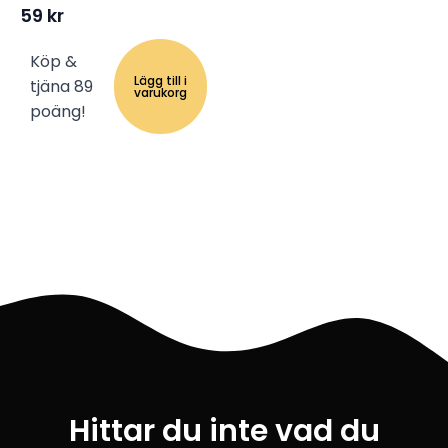
59
kr
Köp &
Lägg till i
tjäna 89
varukorg
poäng!
Hittar du inte vad du