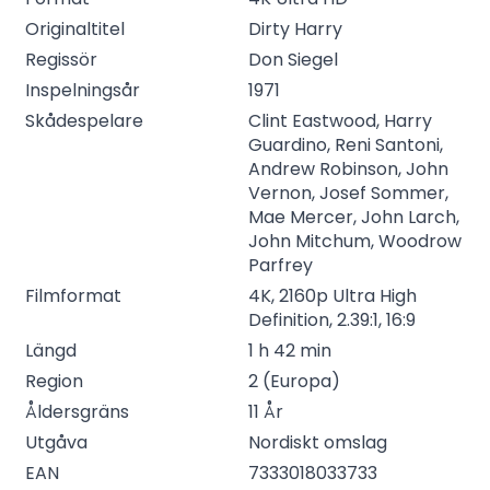
Originaltitel
Dirty Harry
Regissör
Don Siegel
Inspelningsår
1971
Skådespelare
Clint Eastwood, Harry
Guardino, Reni Santoni,
Andrew Robinson, John
Vernon, Josef Sommer,
Mae Mercer, John Larch,
John Mitchum, Woodrow
Parfrey
Filmformat
4K, 2160p Ultra High
Definition, 2.39:1, 16:9
Längd
1 h 42 min
Region
2 (Europa)
Åldersgräns
11 År
Utgåva
Nordiskt omslag
EAN
7333018033733