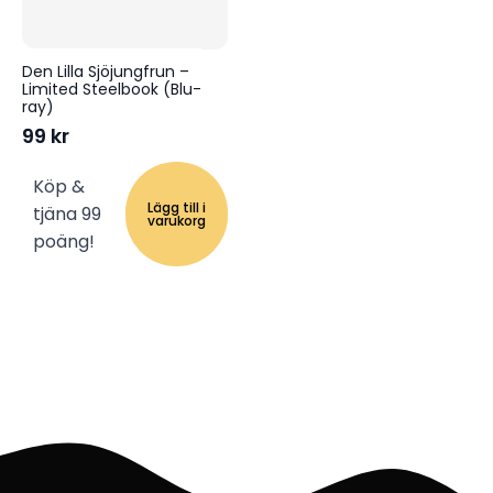
Den Lilla Sjöjungfrun –
Limited Steelbook (Blu-
ray)
99
kr
Köp &
Lägg till i
tjäna 99
varukorg
poäng!