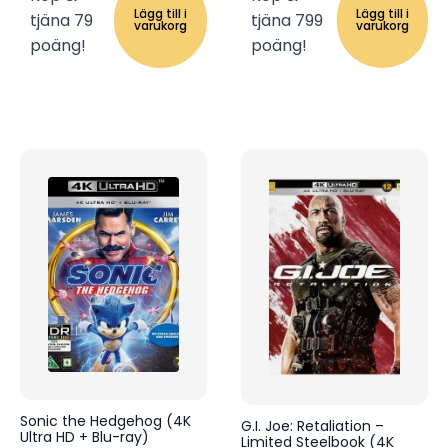
Lägg till i
Lägg till i
tjäna 79
tjäna 799
varukorg
varukorg
poäng!
poäng!
Sonic the Hedgehog (4K
G.I. Joe: Retaliation –
Ultra HD + Blu-ray)
Limited Steelbook (4K