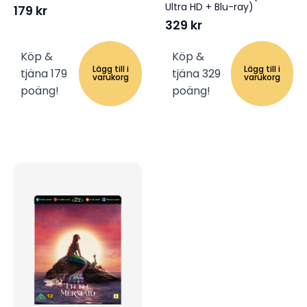
Ultra HD + Blu-ray)
179
kr
329
kr
Köp &
Köp &
Lägg till i
Lägg till i
tjäna 179
tjäna 329
varukorg
varukorg
poäng!
poäng!