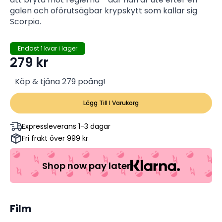
galen och oförutsägbar krypskytt som kallar sig
Scorpio.
Endast 1 kvar i lager
279
kr
Köp & tjäna 279 poäng!
Lägg Till I Varukorg
Expressleverans 1-3 dagar
Fri frakt över 999 kr
Shop now pay later
Film