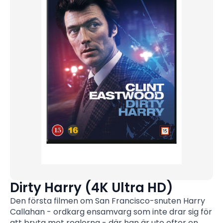
Dirty Harry (4K Ultra HD)
Den första filmen om San Francisco-snuten Harry
Callahan - ordkarg ensamvarg som inte drar sig för
att bryta mot reglerna - där han är ute efter en