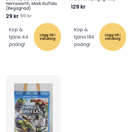
Hemsworth, Mark Ruffalo
129
kr
(Begagnad)
29
kr
99
kr
Det
Det
ursprungliga
nuvarande
Köp &
Köp &
priset
priset
Lägg till i
Lägg till i
tjäna 44
tjäna 194
var:
är:
varukorg
varukorg
99 kr.
29 kr.
poäng!
poäng!