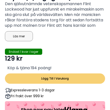
Den självutnämnde vetenskapsmannen Flint
Lockwood har just uppfunnit en mirakelmaskin som
ska göra slut på världssvälten. Men när manicken
råkar förstöra stadens torg för att sedan fortsätta
upp mot molnen tror Flint att hans karriär som
uppfinnare är över. Då inträffar något otroligt: det
börjar regna cheeseburgare från himlen! Men snart
Läs mer
suktar mänskligheten efter mer...
Endast 1 kvar i lager
129
kr
Köp & tjäna 194 poäng!
Lägg Till I Varukorg
Expressleverans 1-3 dagar
Fri frakt över 999 kr
Shop now pay later