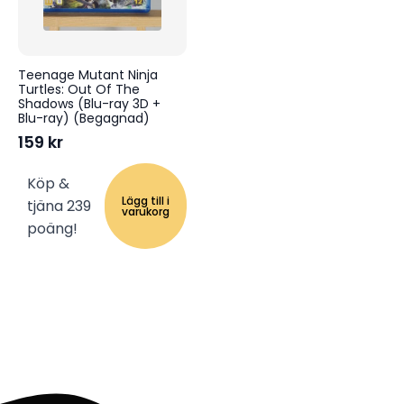
Teenage Mutant Ninja
Turtles: Out Of The
Shadows (Blu-ray 3D +
Blu-ray) (Begagnad)
159
kr
Köp &
Lägg till i
tjäna 239
varukorg
poäng!