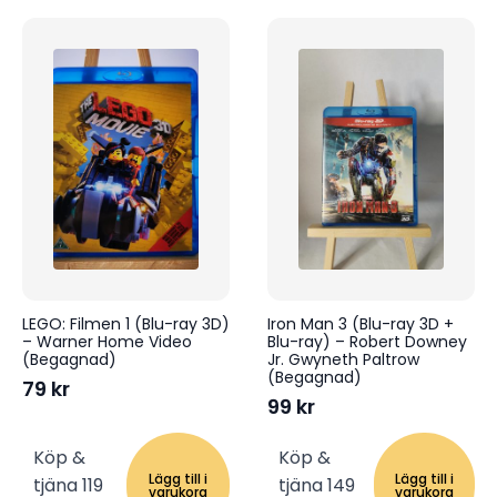
LEGO: Filmen 1 (Blu-ray 3D)
Iron Man 3 (Blu-ray 3D +
– Warner Home Video
Blu-ray) – Robert Downey
(Begagnad)
Jr. Gwyneth Paltrow
(Begagnad)
79
kr
99
kr
Köp &
Köp &
Lägg till i
Lägg till i
tjäna 119
tjäna 149
varukorg
varukorg