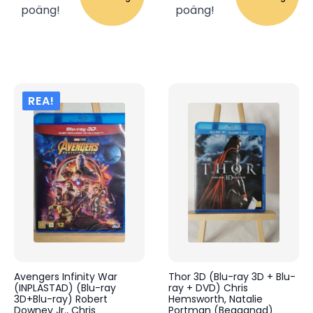
poäng!
poäng!
REA!
Avengers Infinity War
Thor 3D (Blu-ray 3D + Blu-
(INPLASTAD) (Blu-ray
ray + DVD) Chris
3D+Blu-ray) Robert
Hemsworth, Natalie
Downey Jr., Chris
Portman (Begagnad)