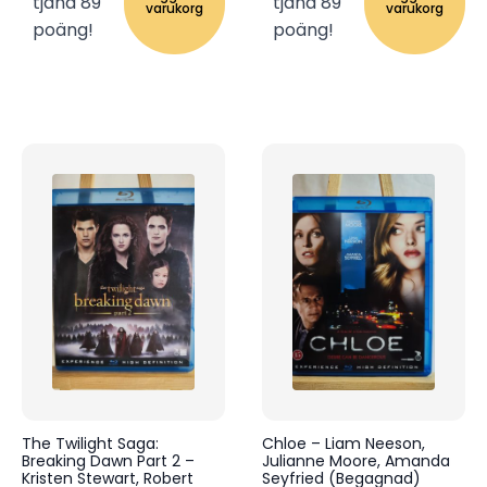
tjäna 89
tjäna 89
varukorg
varukorg
poäng!
poäng!
The Twilight Saga:
Chloe – Liam Neeson,
Breaking Dawn Part 2 –
Julianne Moore, Amanda
Kristen Stewart, Robert
Seyfried (Begagnad)