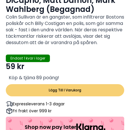
DiCaprio, Matt Damon, Mark
Wahlberg (Begagnad)
Colin Sullivan är en gangster, som infiltrerar Bostons
poliskår och Billy Costigan en polis, som gör samma
sak - fast i den undre världen. När deras respektive
täckmantlar riskerar att avslöjas, visar det sig
dessutom att de är varandra på spåren.
Endast 1 kvar i lager
59
kr
Köp & tjäna 89 poäng!
Lägg Till I Varukorg
Expressleverans 1-3 dagar
Fri frakt över 999 kr
Shop now pay later