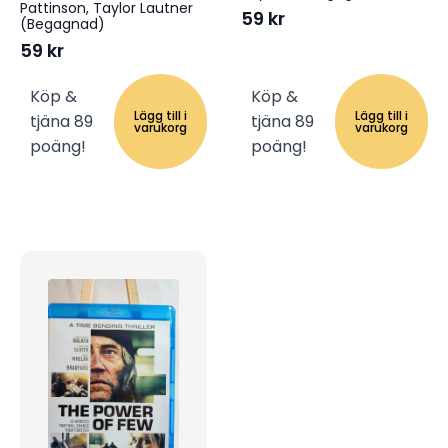
Pattinson, Taylor Lautner
59
kr
(Begagnad)
59
kr
Köp &
Köp &
Lägg till i
Lägg till i
tjäna 89
tjäna 89
varukorg
varukorg
poäng!
poäng!