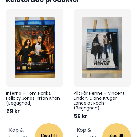
Inferno – Tom Hanks,
Allt För Henne – Vincent
Felicity Jones, Irrfan Khan
Lindon, Diane Kruger,
(Begagnad)
Lancelot Roch
(Begagnad)
59
kr
59
kr
Köp &
Köp &
Lägg till i
Lägg till i