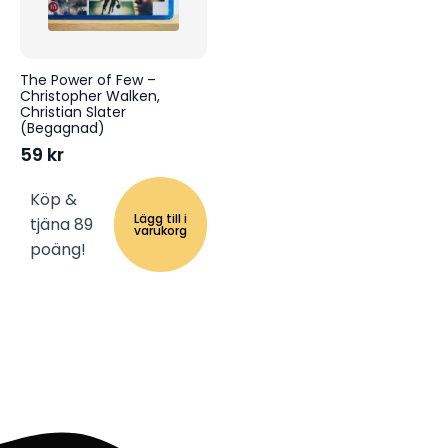
The Power of Few –
Christopher Walken,
Christian Slater
(Begagnad)
59
kr
Köp &
Lägg till i
tjäna 89
varukorg
poäng!