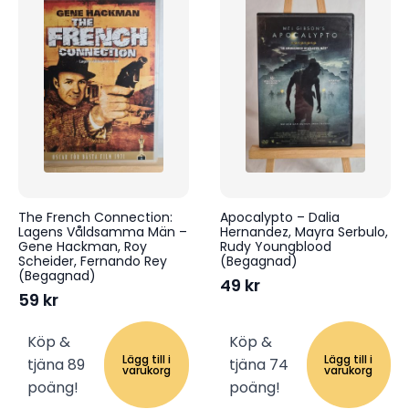
The French Connection:
Apocalypto – Dalia
Lagens Våldsamma Män –
Hernandez, Mayra Serbulo,
Gene Hackman, Roy
Rudy Youngblood
Scheider, Fernando Rey
(Begagnad)
(Begagnad)
49
kr
59
kr
Köp &
Köp &
Lägg till i
Lägg till i
tjäna 89
tjäna 74
varukorg
varukorg
poäng!
poäng!