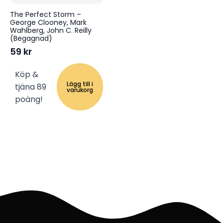
The Perfect Storm –
George Clooney, Mark
Wahlberg, John C. Reilly
(Begagnad)
59
kr
Köp &
Lägg till i
tjäna 89
varukorg
poäng!