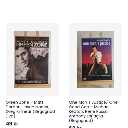
Green Zone – Matt
One Man´s Justice/ One
Damon, Jason Isaacs,
Good Cop – Michael
Greg Kinnear (Begagnad
Keaton, Rene Russo,
Dvd)
Anthony LaPaglia
(Begagnad)
49
kr