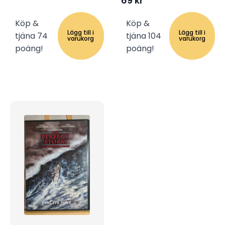
69
kr
Köp &
Köp &
Lägg till i
Lägg till i
tjäna 74
tjäna 104
varukorg
varukorg
poäng!
poäng!