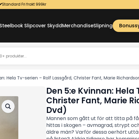
Standard Fri frakt 999kr
Bonuss
Steelbook Slipcover Skydd
Merchandise
Slipning
an: Hela Tv-serien – Rolf Lassgård, Christer Fant, Marie Richard
Den 5:e Kvinnan: Hela 
Christer Fant, Marie 
Dvd)
Mannen som gått ut för att titta på få
hittas i skogen – avmagrad, strypt oc
äldre män? Varför dessa oerhört ut
på listan? Aldrig tidigare har kommiss