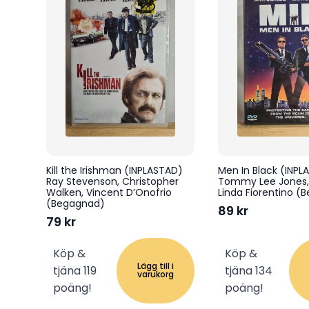
Kill the Irishman (INPLASTAD)
Men In Black (INPL
Ray Stevenson, Christopher
Tommy Lee Jones, 
Walken, Vincent D’Onofrio
Linda Fiorentino (
(Begagnad)
89
kr
79
kr
Köp &
Köp &
Lägg till i
tjäna 119
tjäna 134
varukorg
poäng!
poäng!