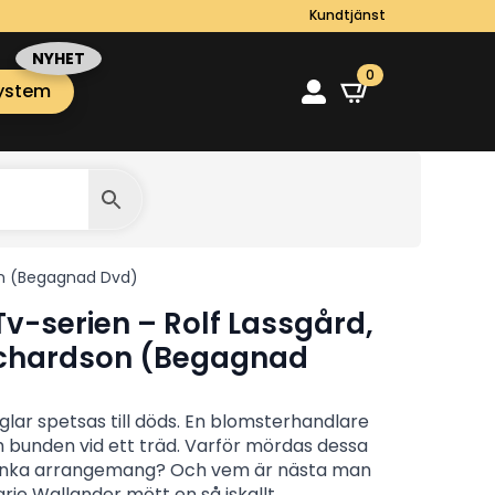
Kundtjänst
0
ystem
son (Begagnad Dvd)
Tv-serien – Rolf Lassgård,
Richardson (Begagnad
glar spetsas till döds. En blomsterhandlare
h bunden vid ett träd. Varför mördas dessa
tänka arrangemang? Och vem är nästa man
arie Wallander mött en så iskallt