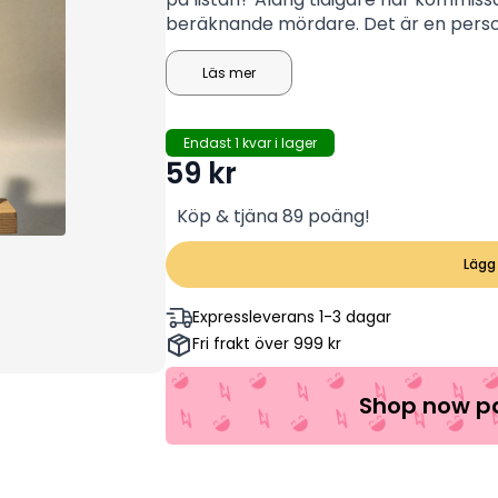
beräknande mördare. Det är en person 
minsta detalj. Planen förutser inte ba
Wallander förstår att han måste hitta
Läs mer
den historia som förbinder männen m
Endast 1 kvar i lager
59
kr
Köp & tjäna 89 poäng!
Lägg 
Expressleverans 1-3 dagar
Fri frakt över 999 kr
Shop now pa