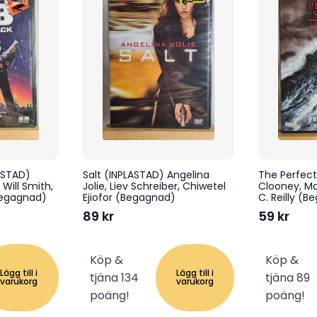
ASTAD)
Salt (INPLASTAD) Angelina
The Perfec
Will Smith,
Jolie, Liev Schreiber, Chiwetel
Clooney, Ma
Begagnad)
Ejiofor (Begagnad)
C. Reilly (
89
kr
59
kr
Köp &
Köp &
Lägg till i
Lägg till i
tjäna 134
tjäna 89
varukorg
varukorg
poäng!
poäng!