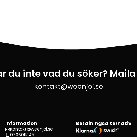
ar du inte vad du söker? Maila
kontakt@weenjoi.se
Information
Betalningsalternativ
Kontakt@weenjoi.se
0706011345