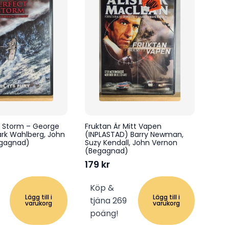
t Storm – George
Fruktan Är Mitt Vapen
rk Wahlberg, John
(INPLASTAD) Barry Newman,
Begagnad)
Suzy Kendall, John Vernon
(Begagnad)
179
kr
Köp &
Lägg till i
Lägg till i
tjäna 269
varukorg
varukorg
poäng!