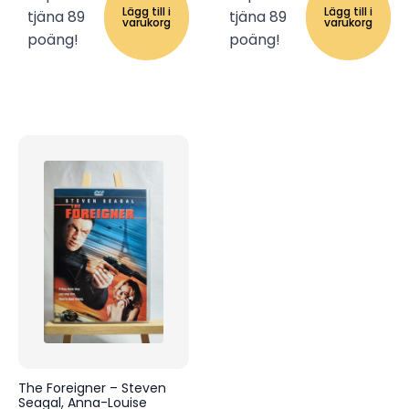
Lägg till i
Lägg till i
tjäna 89
tjäna 89
varukorg
varukorg
poäng!
poäng!
The Foreigner – Steven
Seagal, Anna-Louise