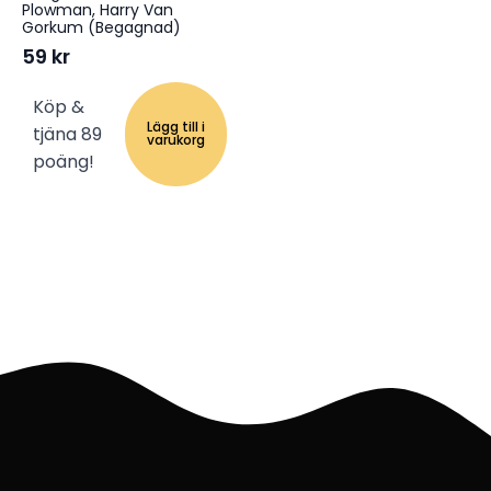
Plowman, Harry Van
Gorkum (Begagnad)
59
kr
Köp &
Lägg till i
tjäna 89
varukorg
poäng!