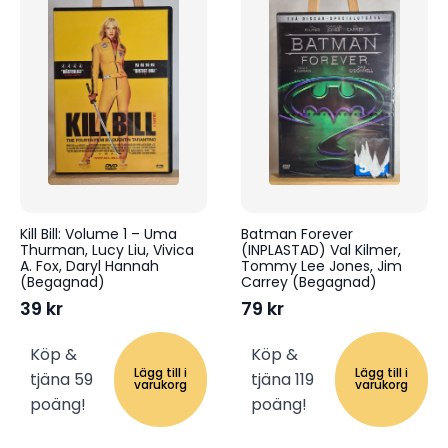
Kill Bill: Volume 1 – Uma
Batman Forever
Thurman, Lucy Liu, Vivica
(INPLASTAD) Val Kilmer,
A. Fox, Daryl Hannah
Tommy Lee Jones, Jim
(Begagnad)
Carrey (Begagnad)
39
kr
79
kr
Köp &
Köp &
Lägg till i
Lägg till i
tjäna 59
tjäna 119
varukorg
varukorg
poäng!
poäng!