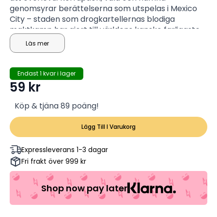
genomsyrar berättelserna som utspelas i Mexico
City – staden som drogkartellernas blodiga
maktkamp har gjort till världens kanske farligaste
plats.
Läs mer
Endast 1 kvar i lager
59
kr
Köp & tjäna 89 poäng!
Lägg Till I Varukorg
Expressleverans 1-3 dagar
Fri frakt över 999 kr
Shop now pay later