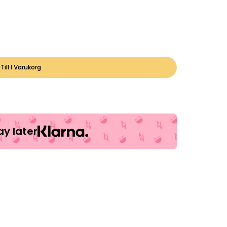
Till I Varukorg
y later