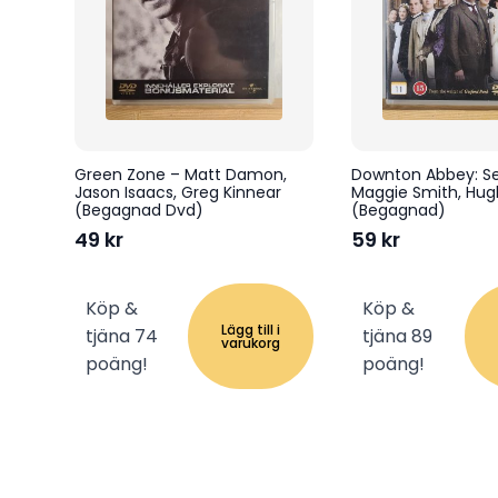
Green Zone – Matt Damon,
Downton Abbey: Ser
Jason Isaacs, Greg Kinnear
Maggie Smith, Hugh
(Begagnad Dvd)
(Begagnad)
49
kr
59
kr
Köp &
Köp &
Lägg till i
tjäna 74
tjäna 89
varukorg
poäng!
poäng!