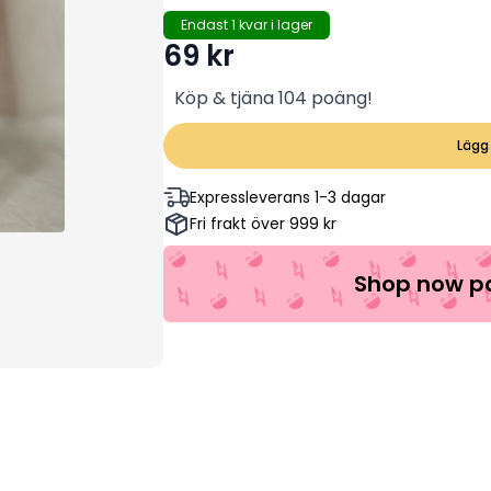
Endast 1 kvar i lager
69
kr
Köp & tjäna 104 poäng!
Lägg 
Expressleverans 1-3 dagar
Fri frakt över 999 kr
Shop now pa