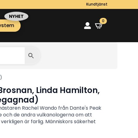
Kundtjänst
0
ystem
)
Brosnan, Linda Hamilton,
Begagnad)
mästaren Rachel Wando från Dante's Peak
 och de andra vulkanologerna om att
verkligen är farlig. Människors säkerhet