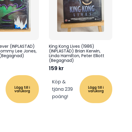
ever (INPLASTAD)
King Kong Lives (1986)
 Tommy Lee Jones,
(INPLASTAD) Brian Kerwin,
 (Begagnad)
Linda Hamilton, Peter Elliott
(Begagnad)
159
kr
Köp &
Lägg till i
Lägg till i
tjäna 239
varukorg
varukorg
poäng!