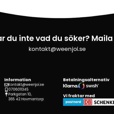
ar du inte vad du söker? Maila
kontakt@weenjoi.se
Information
Betalningsalternativ
Kontakt@weenjoi.se
0706011345
Parkgatan 10,
Vi fraktar med
365 42 Hovmantorp