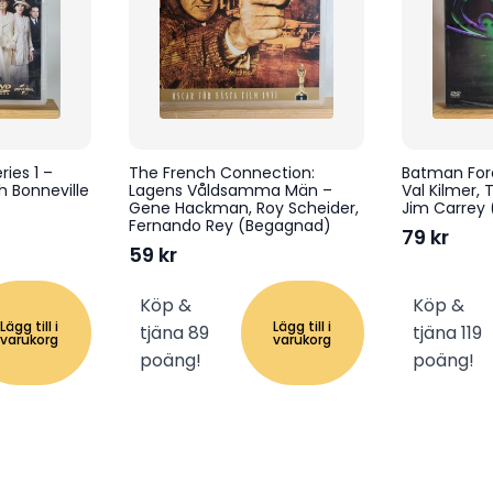
ies 1 –
The French Connection:
Batman For
 Bonneville
Lagens Våldsamma Män –
Val Kilmer,
Gene Hackman, Roy Scheider,
Jim Carrey
Fernando Rey (Begagnad)
79
kr
59
kr
Köp &
Köp &
Lägg till i
Lägg till i
tjäna 89
tjäna 119
varukorg
varukorg
poäng!
poäng!