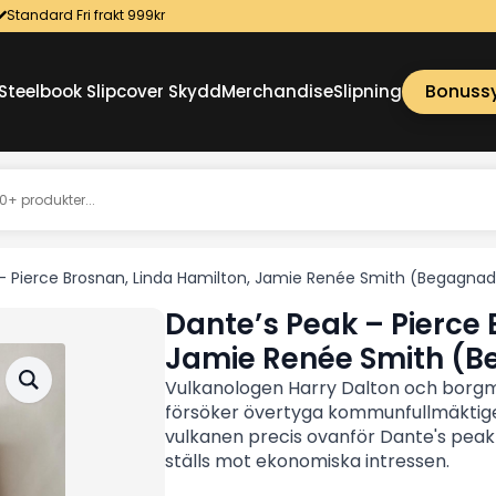
Standard Fri frakt 999kr
Bonuss
Steelbook Slipcover Skydd
Merchandise
Slipning
– Pierce Brosnan, Linda Hamilton, Jamie Renée Smith (Begagnad
Dante’s Peak – Pierce 
Jamie Renée Smith (
Vulkanologen Harry Dalton och borg
försöker övertyga kommunfullmäktige
vulkanen precis ovanför Dante's peak 
ställs mot ekonomiska intressen.