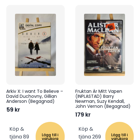
Arkiv X: I want To Believe –
Fruktan Är Mitt Vapen
David Duchovny, Gillian
(INPLASTAD) Barry
Anderson (Begagnad)
Newman, Suzy Kendall,
John Vernon (Begagnad)
59
kr
179
kr
Köp &
Köp &
Lägg till i
Lägg till i
tjäna 89
tjäna 269
varukorg
varukorg