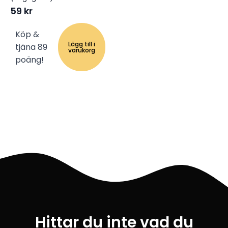
59
kr
Köp &
Lägg till i
tjäna 89
varukorg
poäng!
Hittar du inte vad du