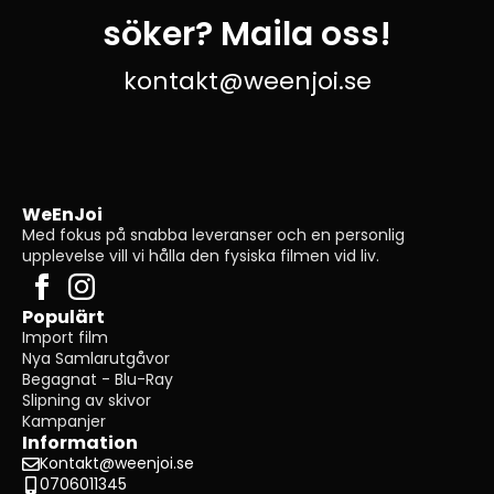
söker? Maila oss!
kontakt@weenjoi.se
WeEnJoi
Med fokus på snabba leveranser och en personlig
upplevelse vill vi hålla den fysiska filmen vid liv.
Populärt
Import film
Nya Samlarutgåvor
Begagnat - Blu-Ray
Slipning av skivor
Kampanjer
Information
Kontakt@weenjoi.se
0706011345