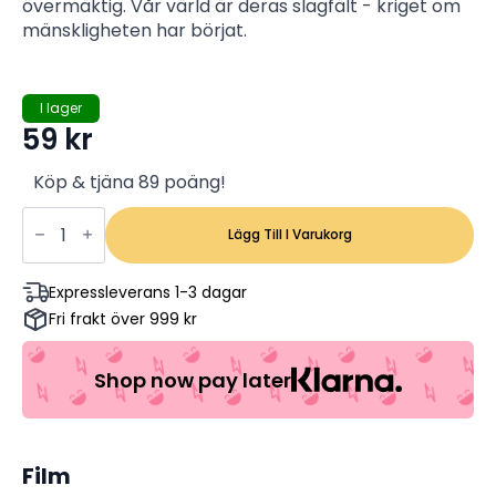
övermäktig. Vår värld är deras slagfält - kriget om
mänskligheten har börjat.
I lager
59
kr
Köp & tjäna 89 poäng!
D-
War
Lägg Till I Varukorg
-
Jason
Behr,
Expressleverans 1-3 dagar
Amanda
Fri frakt över 999 kr
Brooks,
Robert
Forster
(Begagnad)
Shop now pay later
mängd
Film