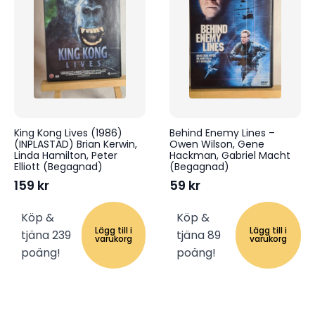
King Kong Lives (1986)
Behind Enemy Lines –
(INPLASTAD) Brian Kerwin,
Owen Wilson, Gene
Linda Hamilton, Peter
Hackman, Gabriel Macht
Elliott (Begagnad)
(Begagnad)
159
kr
59
kr
Köp &
Köp &
Lägg till i
Lägg till i
tjäna 239
tjäna 89
varukorg
varukorg
poäng!
poäng!