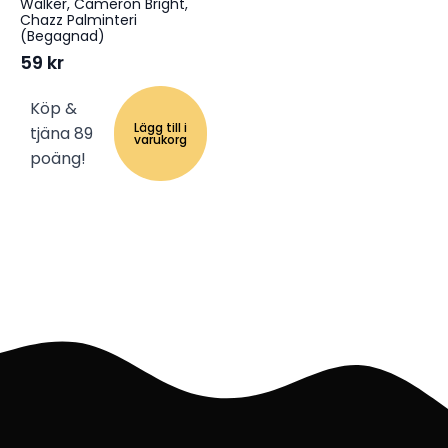
Walker, Cameron Bright,
Chazz Palminteri
(Begagnad)
59
kr
Köp &
Lägg till i
tjäna 89
varukorg
poäng!