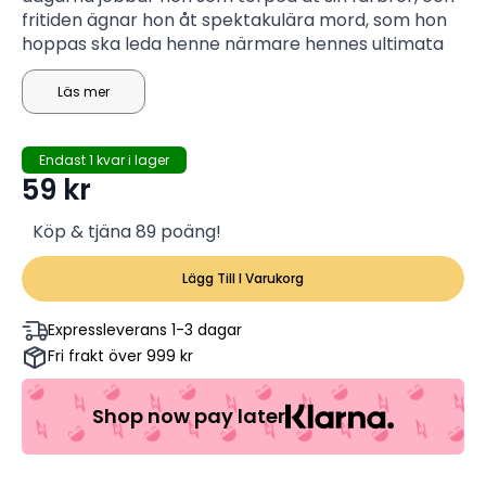
fritiden ägnar hon åt spektakulära mord, som hon
hoppas ska leda henne närmare hennes ultimata
mål: mannen som avrättade hennes föräldrar.
Läs mer
Endast 1 kvar i lager
59
kr
Köp & tjäna 89 poäng!
Lägg Till I Varukorg
Expressleverans 1-3 dagar
Fri frakt över 999 kr
Shop now pay later