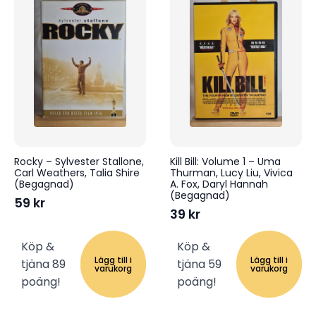
Rocky – Sylvester Stallone,
Kill Bill: Volume 1 – Uma
Carl Weathers, Talia Shire
Thurman, Lucy Liu, Vivica
(Begagnad)
A. Fox, Daryl Hannah
(Begagnad)
59
kr
39
kr
Köp &
Köp &
Lägg till i
Lägg till i
tjäna 89
tjäna 59
varukorg
varukorg
poäng!
poäng!