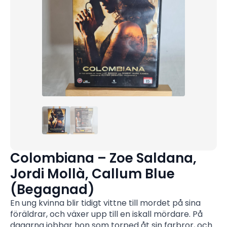
Colombiana – Zoe Saldana,
Jordi Mollà, Callum Blue
(Begagnad)
En ung kvinna blir tidigt vittne till mordet på sina
föräldrar, och växer upp till en iskall mördare. På
dagarna jobbar hon som torped åt sin farbror, och