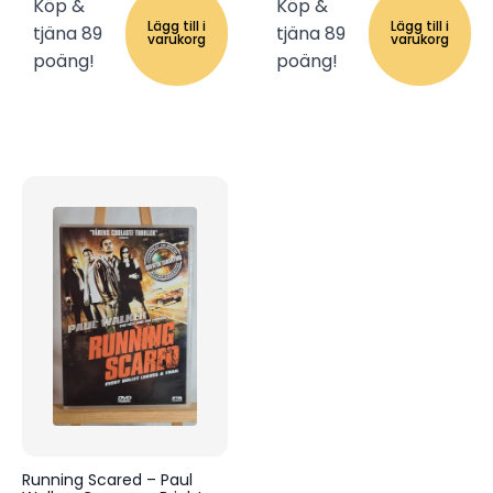
Köp &
Köp &
Lägg till i
Lägg till i
tjäna 89
tjäna 89
varukorg
varukorg
poäng!
poäng!
Running Scared – Paul