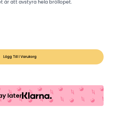
är att avstyra hela bröllopet.
Lägg Till I Varukorg
y later