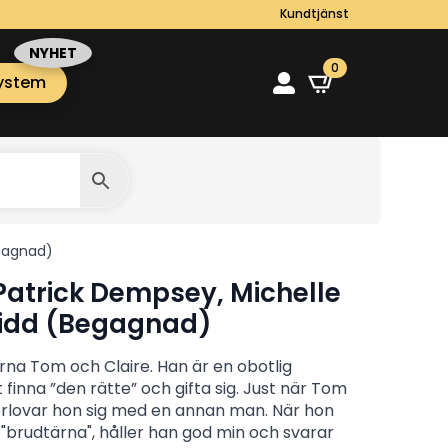
Kundtjänst
0
ystem
egagnad)
atrick Dempsey, Michelle
idd (Begagnad)
na Tom och Claire. Han är en obotlig
 finna ”den rätte” och gifta sig. Just när Tom
förlovar hon sig med en annan man. När hon
 "brudtärna", håller han god min och svarar