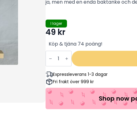
ja, men med en enda baktanke och det 
I lager
49
kr
Köp & tjäna 74 poäng!
Brudens
Bäste
Man
-
Patrick
Expressleverans 1-3 dagar
Dempsey,
Fri frakt över 999 kr
Michelle
Monaghan,
Kevin
McKidd
Shop now pa
(Begagnad)
mängd