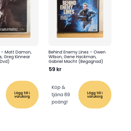
 – Matt Damon,
Behind Enemy Lines – Owen
s, Greg Kinnear
Wilson, Gene Hackman,
 Dvd)
Gabriel Macht (Begagnad)
59
kr
Köp &
Lägg till i
Lägg till i
tjäna 89
varukorg
varukorg
poäng!