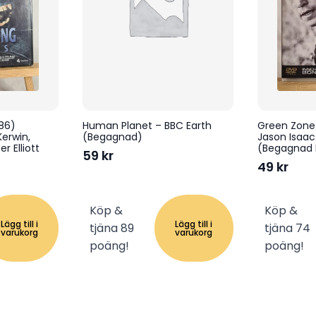
986)
Human Planet – BBC Earth
Green Zone
Kerwin,
(Begagnad)
Jason Isaac
r Elliott
(Begagnad
59
kr
49
kr
Köp &
Köp &
Lägg till i
Lägg till i
tjäna 89
tjäna 74
varukorg
varukorg
poäng!
poäng!