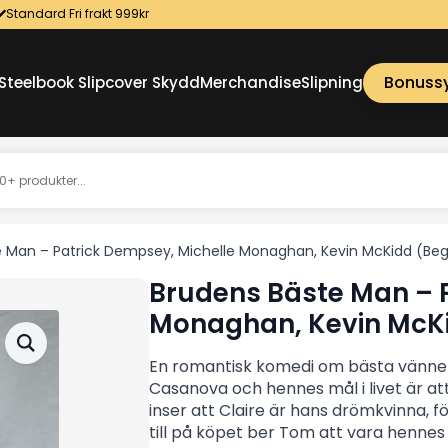
Standard Fri frakt 999kr
Bonuss
Steelbook Slipcover Skydd
Merchandise
Slipning
e Man – Patrick Dempsey, Michelle Monaghan, Kevin McKidd (B
Brudens Bäste Man – P
Monaghan, Kevin McK
En romantisk komedi om bästa vänner
Casanova och hennes mål i livet är att
inser att Claire är hans drömkvinna, 
till på köpet ber Tom att vara hennes