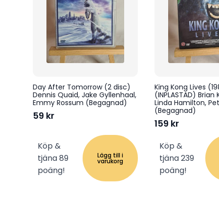
Day After Tomorrow (2 disc)
King Kong Lives (1
Dennis Quaid, Jake Gyllenhaal,
(INPLASTAD) Brian 
Emmy Rossum (Begagnad)
Linda Hamilton, Pete
(Begagnad)
59
kr
159
kr
Köp &
Köp &
Lägg till i
tjäna 89
tjäna 239
varukorg
poäng!
poäng!