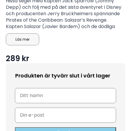
Hissa segel med Kapten Jack Sparrow (Johnny
Depp) och följ med på det sista äventyret i Disney
och producenten Jerry Bruckheimers spännande
Pirates of the Caribbean: Salazar’s Revenge.
Kapten Salazar (Javier Bardem) och de dödliga
spökseglarna flyr från Djävulens triangel med sikte
på att förgöra alla pirater till sjöss – särskilt Jack.
Läs mer
En berättelse fylld med humor, spänning och
fantastiska specialeffekter!
289
kr
Produkten är tyvärr slut i vårt lager