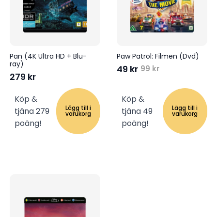
Pan (4K Ultra HD + Blu-
Paw Patrol: Filmen (Dvd)
ray)
49
kr
99
kr
Det
Det
279
kr
ursprungliga
nuvarande
priset
priset
Köp &
Köp &
var:
är:
Lägg till i
Lägg till i
tjäna 279
tjäna 49
99 kr.
49 kr.
varukorg
varukorg
poäng!
poäng!