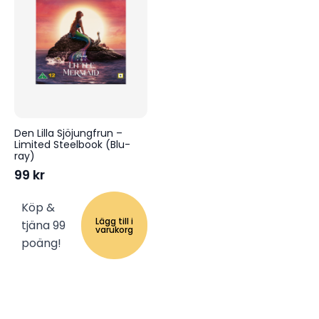
Den Lilla Sjöjungfrun –
Limited Steelbook (Blu-
ray)
99
kr
Köp &
Lägg till i
tjäna 99
varukorg
poäng!