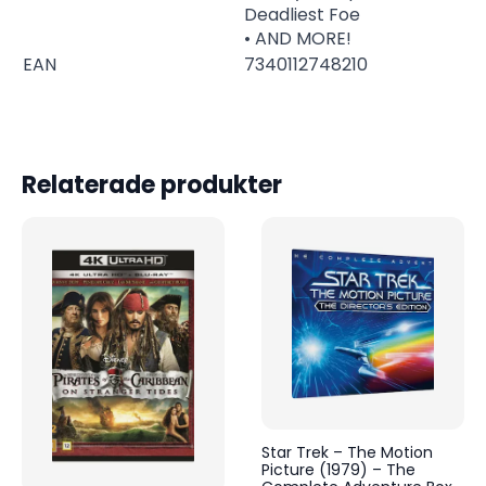
Deadliest Foe
• AND MORE!
EAN
7340112748210
Relaterade produkter
Star Trek – The Motion
Picture (1979) – The