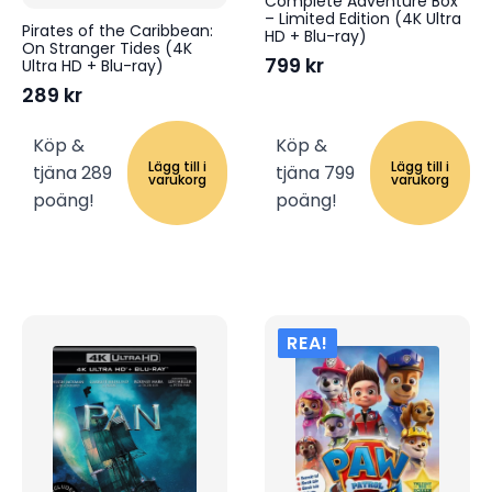
Complete Adventure Box
– Limited Edition (4K Ultra
Pirates of the Caribbean:
HD + Blu-ray)
On Stranger Tides (4K
799
kr
Ultra HD + Blu-ray)
289
kr
Köp &
Köp &
Lägg till i
Lägg till i
tjäna 289
tjäna 799
varukorg
varukorg
poäng!
poäng!
REA!