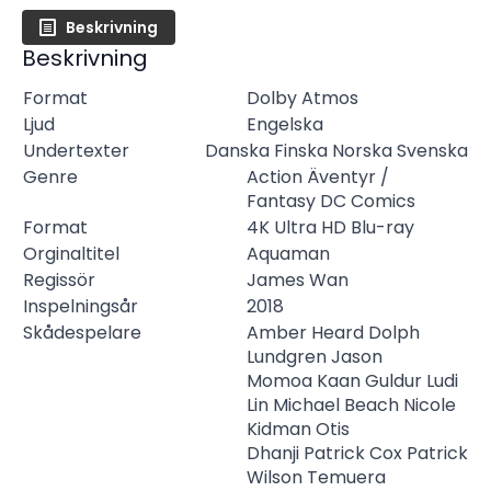
Beskrivning
Beskrivning
Format
Dolby Atmos
Ljud
Engelska
Undertexter
Danska
Finska
Norska
Svenska
Genre
Action
Äventyr /
Fantasy
DC Comics
Format
4K Ultra HD Blu-ray
Orginaltitel
Aquaman
Regissör
James Wan
Inspelningsår
2018
Skådespelare
Amber Heard
Dolph
Lundgren
Jason
Momoa
Kaan Guldur
Ludi
Lin
Michael Beach
Nicole
Kidman
Otis
Dhanji
Patrick Cox
Patrick
Wilson
Temuera