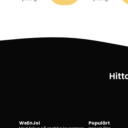
Hitt
WeEnJoi
Populärt