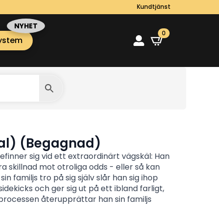
Kundtjänst
0
ystem
 tal) (Begagnad)
finner sig vid ett extraordinärt vägskäl: Han
ra skillnad mot otroliga odds - eller så kan
n familjs tro på sig själv slår han sig ihop
dekicks och ger sig ut på ett ibland farligt,
I processen återupprättar han sin familjs
portstjärna och avslöjar hjälten inom sig.