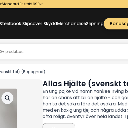
Standard Fri frakt 999kr
Bonuss
Steelbook Slipcover Skydd
Merchandise
Slipning
svenskt tal) (Begagnad)
Allas Hjälte (svenskt
En ung pojke vid namn Yankee Irving be
har en chans att bli en hjälte - och gö
han ta det säkra före det osäkra. Med si
med en kaxig ung tjej och några udda si
ofta roligt, äventyr över hela landet. 
heder, blir vän med världens största s