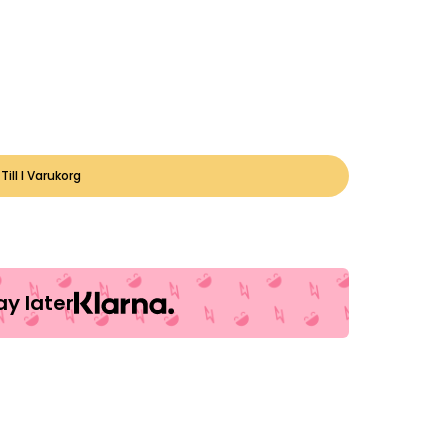
Till I Varukorg
y later