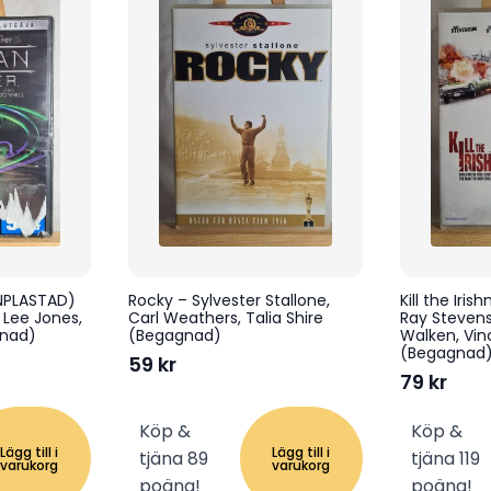
NPLASTAD)
Rocky – Sylvester Stallone,
Kill the Iri
 Lee Jones,
Carl Weathers, Talia Shire
Ray Stevens
gnad)
(Begagnad)
Walken, Vin
(Begagnad
59
kr
79
kr
Köp &
Köp &
Lägg till i
Lägg till i
tjäna 89
tjäna 119
varukorg
varukorg
poäng!
poäng!