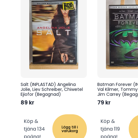
Salt (INPLASTAD) Angelina
Batman Forever (I
Jolie, Liev Schreiber, Chiwetel
Val Kilmer, Tommy
Ejiofor (Begagnad)
Jim Carrey (Bega
89
kr
79
kr
Köp &
Köp &
Lägg till i
tjäna 134
tjäna 119
varukorg
poäng!
poäng!