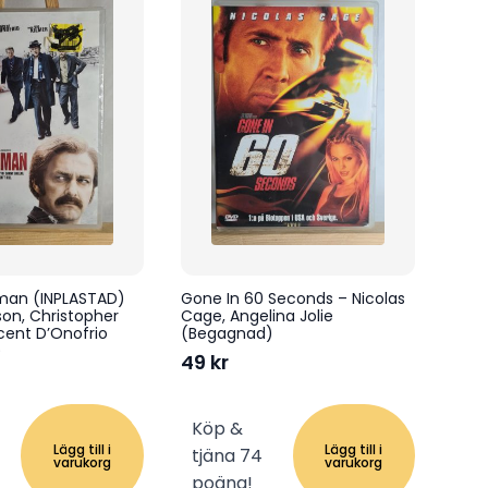
shman (INPLASTAD)
Gone In 60 Seconds – Nicolas
on, Christopher
Cage, Angelina Jolie
cent D’Onofrio
(Begagnad)
)
49
kr
Köp &
Lägg till i
Lägg till i
tjäna 74
varukorg
varukorg
poäng!