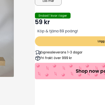
Läs mer
Endast 1 kvar i lager
59
kr
Köp & tjäna 89 poäng!
Lägg 
Expressleverans 1-3 dagar
Fri frakt över 999 kr
Shop now pa