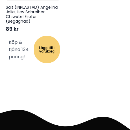
Salt (INPLASTAD) Angelina
Jolie, Liev Schreiber,
Chiwetel Ejiofor
(Begagnad)
89
kr
Köp &
Lägg till i
tjäna 134
varukorg
poäng!