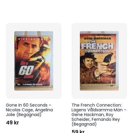
Gone In 60 Seconds –
The French Connection:
Nicolas Cage, Angelina
Lagens Våldsamma Män –
Jolie (Begagnad)
Gene Hackman, Roy
Scheider, Fernando Rey
49
kr
(Begagnad)
59
kr