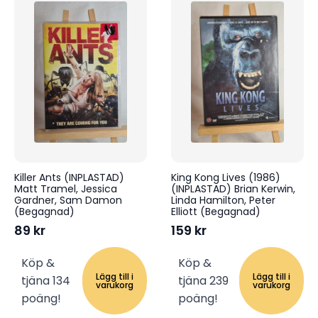
Killer Ants (INPLASTAD)
King Kong Lives (1986)
Matt Tramel, Jessica
(INPLASTAD) Brian Kerwin,
Gardner, Sam Damon
Linda Hamilton, Peter
(Begagnad)
Elliott (Begagnad)
89
kr
159
kr
Köp &
Köp &
Lägg till i
Lägg till i
tjäna 134
tjäna 239
varukorg
varukorg
poäng!
poäng!