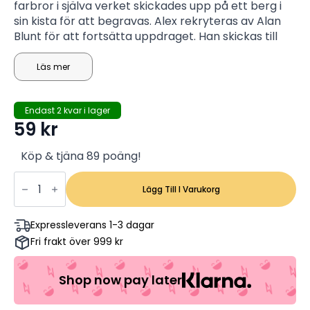
farbror i själva verket skickades upp på ett berg i
sin kista för att begravas. Alex rekryteras av Alan
Blunt för att fortsätta uppdraget. Han skickas till
Cornwall för att undersöka ett nytt datorsystem,
som Darrius Sayle har skapat. Han planerar att ge
Läs mer
de nya datorsystemen till alla skolor i landet, men
Mr. Blunt har andra idéer och Alex måste ta reda på
Endast 2 kvar i lager
vad det är.
59
kr
Köp & tjäna 89 poäng!
Alex
Rider:
Lägg Till I Varukorg
Stormbreaker
-
Alex
Expressleverans 1-3 dagar
Pettyfer,
Fri frakt över 999 kr
Mickey
Rourke,
Sophie
Okonedo
Shop now pay later
(Begagnad)
mängd