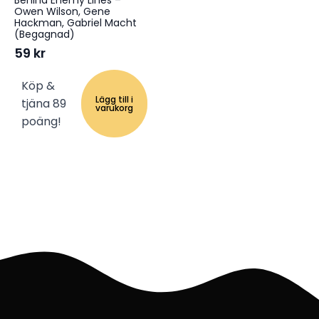
Behind Enemy Lines –
Owen Wilson, Gene
Hackman, Gabriel Macht
(Begagnad)
59
kr
Köp &
Lägg till i
tjäna 89
varukorg
poäng!