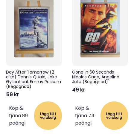
Day After Tomorrow (2
Gone In 60 Seconds –
disc) Dennis Quaid, Jake
Nicolas Cage, Angelina
Gyllenhaal, Emmy Rossum
Jolie (Begagnad)
(Begagnad)
49
kr
59
kr
Köp &
Köp &
Lägg till i
Lägg till i
tjäna 89
tjäna 74
varukorg
varukorg
poäng!
poäng!